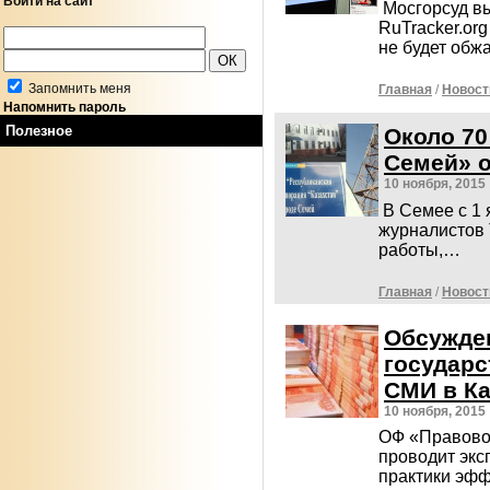
Войти на сайт
Мосгорсуд в
RuTracker.or
не будет об
Запомнить меня
Главная
/
Новост
Напомнить пароль
Полезное
Около 70
Семей» о
10 ноября, 2015
В Семее с 1
журналистов 
работы,…
Главная
/
Новост
Обсужде
государ
СМИ в Ка
10 ноября, 2015
ОФ «Правовой
проводит эк
практики эф