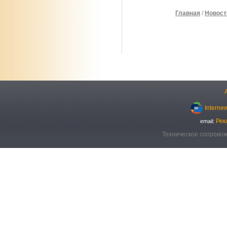
Главная
/
Новост
Interne
Рек
email:
Техническое сопровож