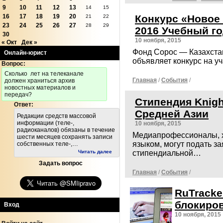
9
10
11
12
13
14
15
Конкурс «Новое
16
17
18
19
20
21
22
23
24
25
26
27
28
29
2016 Учебный го
30
10 ноября, 2015
« Окт
Дек »
Фонд Сорос — Казахста
Онлайн-юрист
объявляет конкурс на у
Вопрос:
Cколько лет на телеканале
Главная
/
События
/
должен храниться архив
новостных материалов и
передач?
Стипендия Knight
Ответ:
Средней Азии
Редакции средств массовой
информации (теле-,
10 ноября, 2015
радиоканалов) обязаны в течение
Медиапрофессионалы, х
шести месяцев сохранять записи
языком, могут подать за
собственных теле-,…
Читать далее
стипендиальной…
Задать вопрос
Главная
/
События
/
RuTracke
блокиро
Вход
10 ноября, 2015