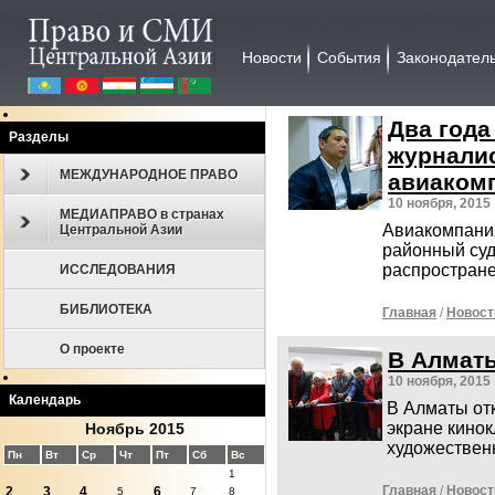
Новости
События
Законодател
Два года
Разделы
журналис
МЕЖДУНАРОДНОЕ ПРАВО
авиаком
10 ноября, 2015
МЕДИАПРАВО в странах
Авиакомпани
Центральной Азии
районный суд
распростран
ИССЛЕДОВАНИЯ
БИБЛИОТЕКА
Главная
/
Новост
О проекте
В Алмат
10 ноября, 2015
Календарь
В Алматы отк
экране кино
Ноябрь 2015
художествен
Пн
Вт
Ср
Чт
Пт
Сб
Вс
1
Главная
/
Новост
2
3
4
6
5
7
8