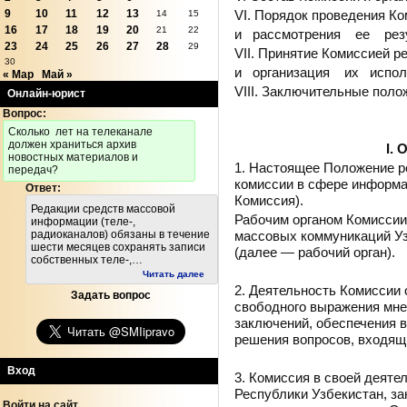
VI. Порядок проведения К
9
10
11
12
13
14
15
16
17
18
19
20
21
22
и рассмотрения ее резу
23
24
25
26
27
28
29
VII. Принятие Комиссией р
30
и организация их испол
« Мар
Май »
VIII. Заключительные поло
Онлайн-юрист
Вопрос:
Cколько лет на телеканале
должен храниться архив
I.
новостных материалов и
1. Настоящее Положение р
передач?
комиссии в сфере информа
Ответ:
Комиссия).
Редакции средств массовой
Рабочим органом Комиссии
информации (теле-,
массовых коммуникаций Уз
радиоканалов) обязаны в течение
шести месяцев сохранять записи
(далее — рабочий орган).
собственных теле-,…
Читать далее
2. Деятельность Комиссии 
Задать вопрос
свободного выражения мне
заключений, обеспечения в
решения вопросов, входящ
Вход
3. Комиссия в своей деяте
Республики Узбекистан, за
Войти на сайт