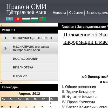
Новости
События
Законодател
Главная
/
Законодательcтво
Разделы
Положение об Экс
МЕЖДУНАРОДНОЕ ПРАВО
информации и ма
МЕДИАПРАВО в странах
Центральной Азии
ИССЛЕДОВАНИЯ
БИБЛИОТЕКА
об Экспертно
О проекте
и м
I. Общие положения
Календарь
II. Задачи Комиссии
Апрель 2012
III. Функции Комиссии
Пн
Вт
Ср
Чт
Пт
Сб
Вс
IV. Права Комиссии
1
V. Состав Комиссии и орга
2
3
4
5
6
7
8