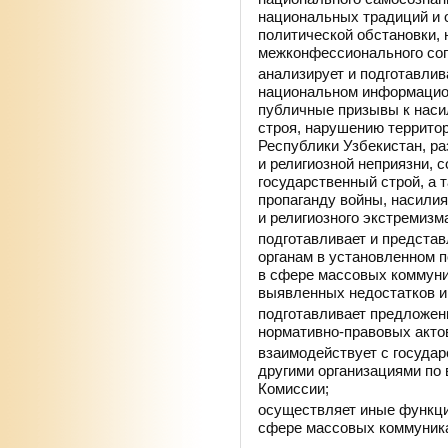
национальных традиций и 
политической обстановки,
межконфессионального сог
анализирует и подготавли
национальном информацио
публичные призывы к наси
строя, нарушению террито
Республики Узбекистан, ра
и религиозной неприязни, 
государственный строй, а 
пропаганду войны, насилия
и религиозного экстремизм
подготавливает и предста
органам в установленном п
в сфере массовых коммуни
выявленных недостатков и
подготавливает предложени
нормативно-правовых акто
взаимодействует с госуда
другими организациями по
Комиссии;
осуществляет иные функци
сфере массовых коммуник