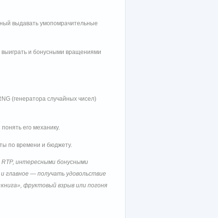
обный выдавать умопомрачительные
в выиграть и бонусными вращениями
RNG (генератора случайных чисел)
понять его механику.
ты по времени и бюджету.
им RTP, интересными бонусными
 и главное — получать удовольствие
«книга», фруктовый взрыв или погоня