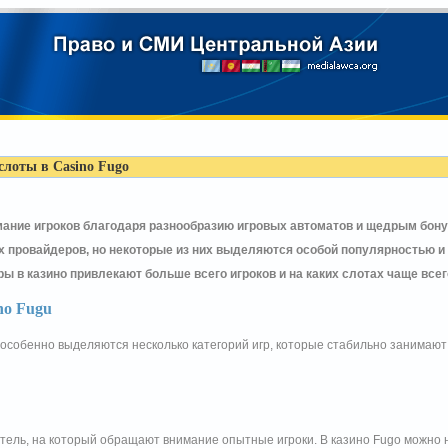
лоты в Casino Fugo
имание игроков благодаря разнообразию игровых автоматов и щедрым бо
х провайдеров, но некоторые из них выделяются особой популярностью и
гры в казино привлекают больше всего игроков и на каких слотах чаще вс
no Fugu
 особенно выделяются несколько категорий игр, которые стабильно занимают
затель, на который обращают внимание опытные игроки. В казино Fugo можно 