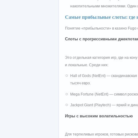
накопительными множителями. Один и
Самые прибыльные слоты: где
Понятие «прибыльности» в казино Fugo с
Слоты с прогрессивными джекпота
Это отдельная категория игр, где на кон
и локальные. Среди них:
Hall of Gods (NetEnt) — скандинавск
тысяч евро.
Mega Fortune (NetEnt) — символ роск
Jackpot Giant (Playtech) — яркий и д
Игры с высоким волатильностью
Для терпеливых игроков, готовых рисков