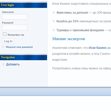
Иззи Казино подготовило специальные у
User login
Username:
Фриспины за депозит
— до 200 враще
Кешбэк до 15%
еженедельно за проиг
Password:
Турниры с призовыми фондами
— со
Remember me
Мнение экспертов
Request new password
Аналитики отмечают, что
Иззи Казино
де
разделом в онлайн-казино, и Izzy Casin
Navigation
индустрии.
Добавить
Попробовать новые игры можно на офици