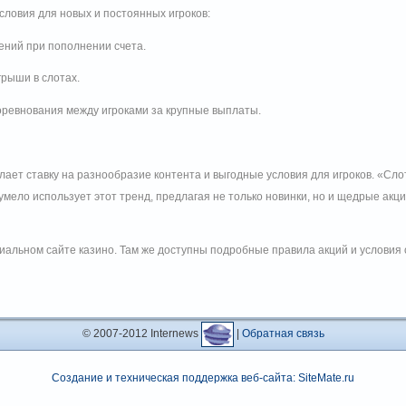
словия для новых и постоянных игроков:
ний при пополнении счета.
рыши в слотах.
ревнования между игроками за крупные выплаты.
лает ставку на разнообразие контента и выгодные условия для игроков. «С
o умело использует этот тренд, предлагая не только новинки, но и щедрые ак
альном сайте казино. Там же доступны подробные правила акций и условия
© 2007-2012 Internews
|
Обратная связь
Создание и техническая поддержка веб-сайта: SiteMate.ru