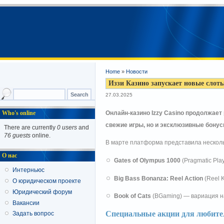
Home
»
Новости
Иззи Казино запускает новые слот
27.03.2025
Who's online
Онлайн-казино Izzy Casino продолжает
свежие игры, но и эксклюзивные бонус
There are currently
0 users
and
76 guests
online.
В марте платформа представила несколь
О нас
Gates of Olympus 1000
(Pragmatic Pl
Интерньюс
Big Bass Bonanza: Reel Action
(Reel 
О юридическом проекте
Юридический форум
Book of Cats
(BGaming) — вариация на
Вакансии
Специальные акции для любите
Задать вопрос