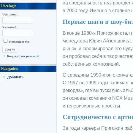
на специальность театроведен
User login
в 2000 году. Именно в столице н
Username:
Первые шаги в шоу-би
Password:
В конце 1980-х Пригожин стал
менеджера Юрия Айзеншписа. Э
Remember me
рынок, и сформировал его буду
он пробовал себя в творчестве
Request new password
собственных композиций.
Navigation
С середины 1990-х он окончат
Добавить
С 1997 по 1999 годы занимал 
рекордз», где выпускались ал
он основал компанию NOX Musi
и телевизионные проекты.
Сотрудничество с арти
За годы карьеры Пригожин раб