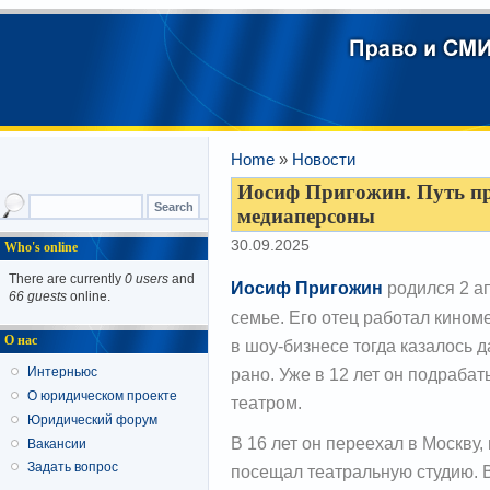
Home
»
Новости
Иосиф Пригожин. Путь пр
медиаперсоны
30.09.2025
Who's online
There are currently
0 users
and
Иосиф Пригожин
родился 2 ап
66 guests
online.
семье. Его отец работал кино
О нас
в шоу-бизнесе тогда казалось д
рано. Уже в 12 лет он подраба
Интерньюс
О юридическом проекте
театром.
Юридический форум
В 16 лет он переехал в Москву,
Вакансии
Задать вопрос
посещал театральную студию. 