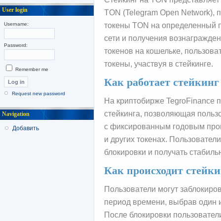
User login
TON (Telegram Open Network), 
токены TON на определенный 
Username:
сети и получения вознагражден
Password:
токенов на кошельке, пользова
токены, участвуя в стейкинге.
Remember me
Как работает стейкин
Request new password
На криптобирже TegroFinance 
стейкинга, позволяющая польз
Navigation
с фиксированным годовым про
Добавить
и других токенах. Пользовател
блокировки и получать стабиль
Как происходит стейк
Пользователи могут заблокиро
период времени, выбрав один из
После блокировки пользовател