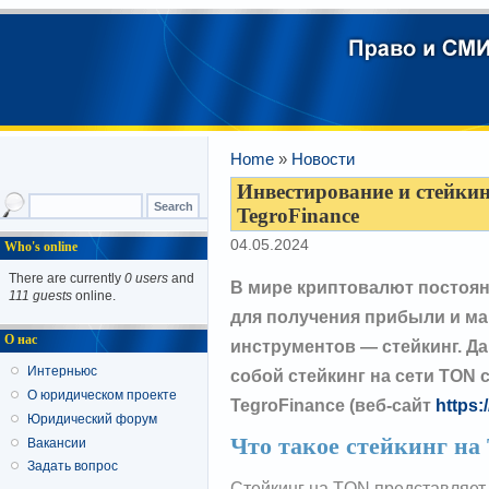
Home
»
Новости
Инвестирование и стейки
TegroFinance
04.05.2024
Who's online
There are currently
0 users
and
В мире криптовалют постоя
111 guests
online.
для получения прибыли и ма
О нас
инструментов — стейкинг. Да
Интерньюс
собой стейкинг на сети TON
О юридическом проекте
TegroFinance (веб-сайт
https:
Юридический форум
Что такое стейкинг н
Вакансии
Задать вопрос
Стейкинг на TON представляет 