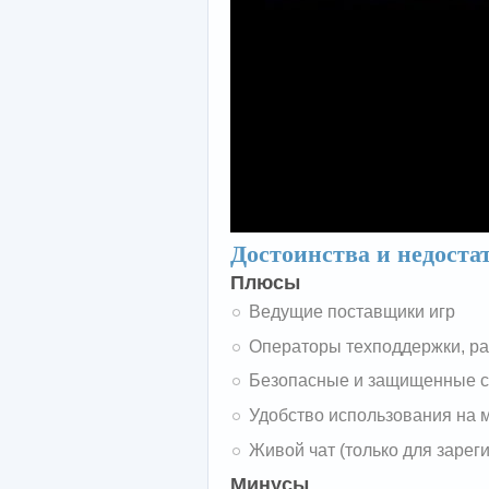
Достоинства и недоста
Плюсы
Ведущие поставщики игр
Операторы техподдержки, р
Безопасные и защищенные 
Удобство использования на 
Живой чат (только для зарег
Минусы