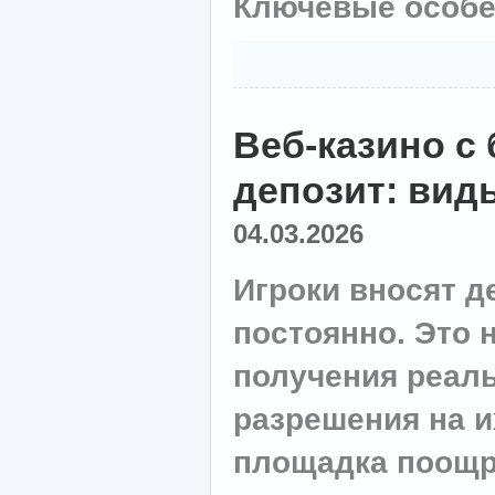
Ключевые особе
Веб-казино с
депозит: вид
04.03.2026
Игроки вносят д
постоянно. Это 
получения реал
разрешения на и
площадка поощр