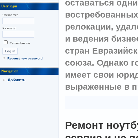
оставаться одн
User login
востребованных
Username:
релокации, уда
Password:
и ведения бизне
Remember me
стран Евразийск
Request new password
союза. Однако 
Navigation
имеет свои юри
Добавить
выраженные в п
Ремонт ноутб
сервис и не 