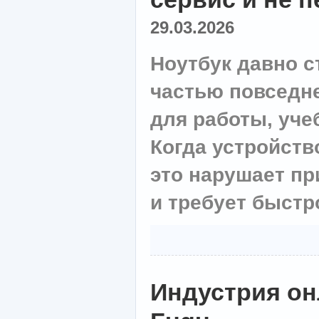
29.03.2026
Ноутбук давно 
частью повседне
для работы, уче
Когда устройств
это нарушает п
и требует быстр
Индустрия он