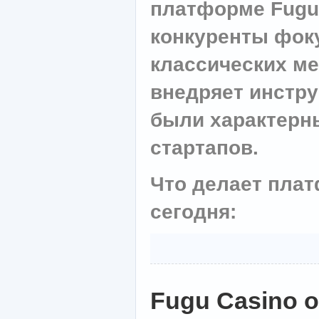
платформе Fugu 
конкуренты фок
классических ме
внедряет инстру
были характерны
стартапов.
Что делает пла
сегодня:
Fugu Casino 