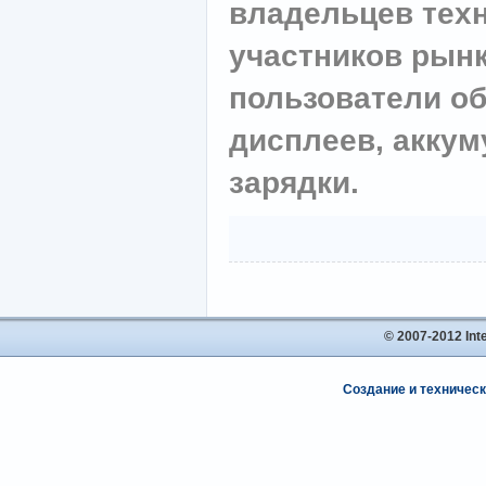
владельцев техн
участников рынк
пользователи о
дисплеев, аккум
зарядки.
© 2007-2012 In
Создание и техническ