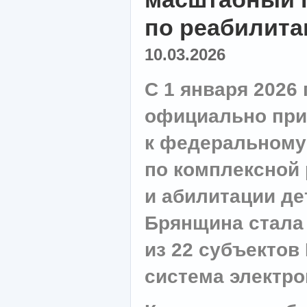
по реабилита
10.03.2026
С 1 января 2026 
официально при
к федеральному
по комплексной
и абилитации де
Брянщина стала
из 22 субъектов
система
электр