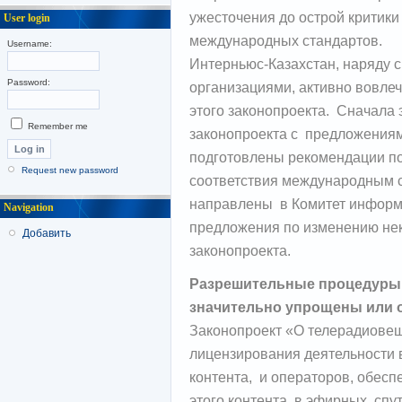
ужесточения до острой критик
User login
международных стандартов.
Username:
Интерньюс-Казахстан, наряду 
Password:
организациями, активно вовле
этого законопроекта. Сначала 
Remember me
законопроекта с предложениям
подготовлены рекомендации по
Request new password
соответствия международным с
направлены в Комитет информ
Navigation
предложения по изменению нек
Добавить
законопроекта.
Разрешительные процедуры
значительно упрощены или 
Законопроект «О телерадиовещ
лицензирования деятельности 
контента, и операторов, обес
этого контента, в эфирных, сп