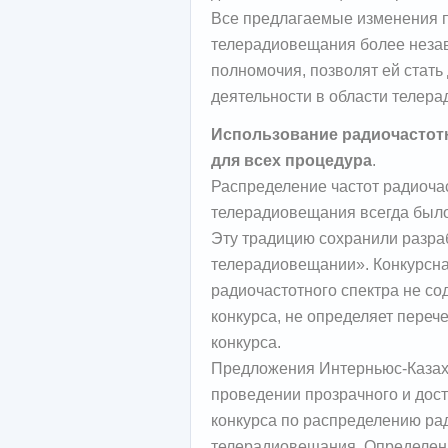
Все предлагаемые изменения 
телерадиовещания более незав
полномочия, позволят ей стат
деятельности в области телер
Использование радиочастотн
для всех процедура
.
Распределение частот радиочас
телерадиовещания всегда было
Эту традицию сохранили разра
телерадиовещании». Конкурсна
радиочастотного спектра не со
конкурса, не определяет переч
конкурса.
Предложения Интерньюс-Казах
проведении прозрачного и дост
конкурса по распределению рад
телерадиовещания. Определены