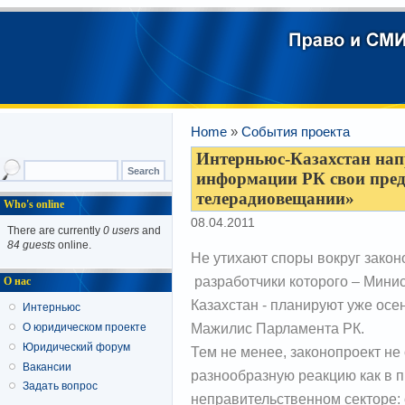
Home
»
События проекта
Интерньюс-Казахстан нап
информации РК свои пред
телерадиовещании»
Who's online
08.04.2011
There are currently
0 users
and
84 guests
online.
Не утихают споры вокруг зако
разработчики которого – Мини
О нас
Казахстан - планируют уже осе
Интерньюс
Мажилис Парламента РК.
О юридическом проекте
Юридический форум
Тем не менее, законопроект не
Вакансии
разнообразную реакцию как в п
Задать вопрос
неправительственном секторе: 