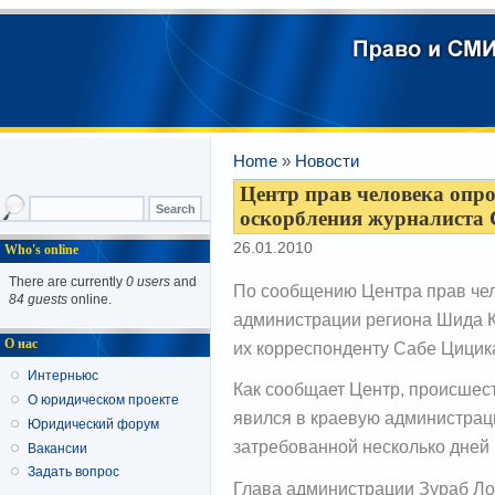
Home
»
Новости
Центр прав человека опро
оскорбления журналиста
26.01.2010
Who's online
There are currently
0 users
and
По сообщению Центра прав чел
84 guests
online.
администрации региона Шида К
О нас
их корреспонденту Сабе Цицик
Интерньюс
Как сообщает Центр, происшест
О юридическом проекте
явился в краевую администрац
Юридический форум
затребованной несколько дней
Вакансии
Задать вопрос
Глава администрации Зураб Ло