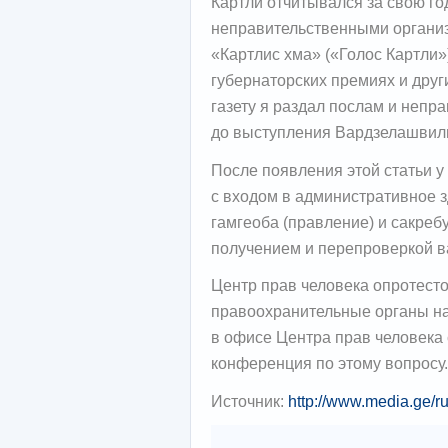
Картли отчитывался за свою го
неправительственными организ
«Картлис хма» («Голос Картли»
губернаторских премиях и друг
газету я раздал послам и непр
до выступления Вардзелашвили
После появления этой статьи 
с входом в административное з
гамгеоба (правление) и сакребу
получением и перепроверкой 
Центр прав человека опротесто
правоохранительные органы на
в офисе Центра прав человека 
конференция по этому вопросу.
Источник:
http://www.media.ge/r