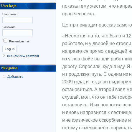
показал ему жестом, что напра
User login
прав человека.
Username:
Центр приводит рассказ самог
Password:
«Несмотря на то, что было и 12
Remember me
работало, и у дверей не стояли
направился прямо к ведущей на
Request new password
из углов фойе вышли работник
дорогу. Спросили, куда я иду. Я
Navigation
и продолжил путь. С одним из 
Добавить
2009 года, и тогда он выдворил
остановиться. А второй взял ме
слушай, мол, что он тебе говори
остановись. Я их попросил всп
и вновь направился к лестнице
мне физическое оскорбление и 
потому осмеливается нарушать