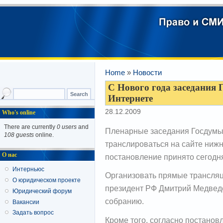
Home
»
Новости
С Нового года заседания 
Интернете
28.12.2009
Who's online
There are currently
0 users
and
Пленарные заседания Госдумы 
108 guests
online.
транслироваться на сайте ниж
О нас
постановление принято сегодн
Интерньюс
Организовать прямые трансля
О юридическом проекте
президент РФ Дмитрий Медвед
Юридический форум
собранию.
Вакансии
Задать вопрос
Кроме того, согласно постанов