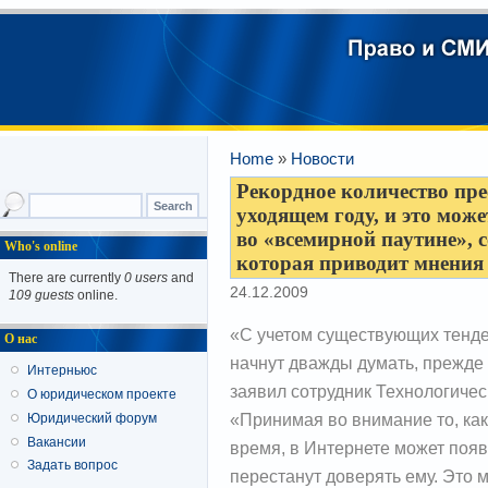
Home
»
Новости
Рекордное количество пре
уходящем году, и это мож
во «всемирной паутине»,
Who's online
которая приводит мнения
There are currently
0 users
and
24.12.2009
109 guests
online.
«С учетом существующих тенден
О нас
начнут дважды думать, прежде 
Интерньюс
заявил сотрудник Технологиче
О юридическом проекте
«Принимая во внимание то, как
Юридический форум
Вакансии
время, в Интернете может появ
Задать вопрос
перестанут доверять ему. Это 