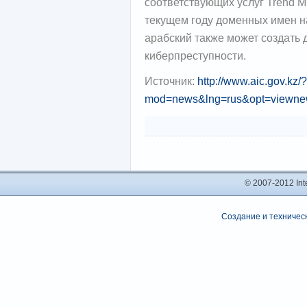
соответствующих услуг Trend Mi
текущем году доменных имен на 
арабский также может создать
киберпреступности.
Источник:
http://www.aic.gov.kz/?
mod=news&lng=rus&opt=viewne
© 2007-2012 In
Создание и техническ