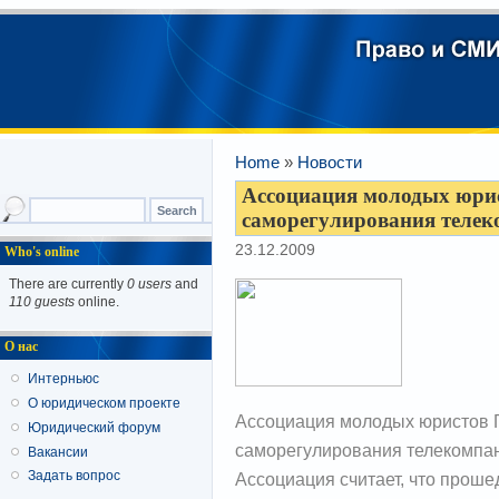
Home
»
Новости
Ассоциация молодых юрис
саморегулирования телек
23.12.2009
Who's online
There are currently
0 users
and
110 guests
online.
О нас
Интерньюс
О юридическом проекте
Ассоциация молодых юристов Г
Юридический форум
саморегулирования телекомпан
Вакансии
Задать вопрос
Ассоциация считает, что проше