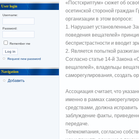
«Постскриптум» сюжет об осв
User login
осетинской стороной граждан Г
Username:
организации в этом вопросе:
1. Нарушает установленные За
Password:
поведения вещателей» принци
беспристрастности и вводит зр
Remember me
2. Является попыткой разжиган
Согласно статье 14-й Закона 
Request new password
вещателей», владельцы вещате
Navigation
саморегулирования, создать о
Добавить
Ассоциация считает, что указа
именно в рамках саморегулиро
средствами, должна исправить
заблуждение факты, приведенн
передаче.
Телекомпания, согласно собст