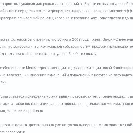
гоприятных условий для развития отношений в области интеллектуальной 
ной основе осуществляются мероприятия, направленные на повышение эффек
нраворазъяснительной работы, совершенствование законодательства в данно
ства, хотелось бы отметить, что 10 июля 2009 года принят Закон «О внесен
хстан по вопросам интеллектуальной собственности», предусматривающие 
дательства в области интеллектуальной собственности.
собственности Министерства юстиции в целях реализации новой Концепции 
ики Казахстан «О внесении изменений и дополнений в некоторые законодате
сти».
усматривается приведение нормативных правовых актов, определяющих прав
тами, а также положениями данного проекта предполагается минимизация о
ии, коллизии и пробелов.
зрабатываемого проекта закона уже получено одобрение Межведомственной 
его разработки.