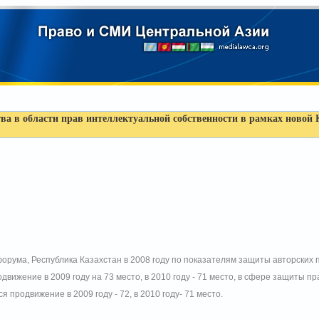
ва в области прав интеллектуальной собственности в рамках новой
рума, Республика Казахстан в 2008 году по показателям защиты авторских п
вижение в 2009 году на 73 место, в 2010 году - 71 место, в сфере защиты 
я продвижение в 2009 году - 72, в 2010 году- 71 место.