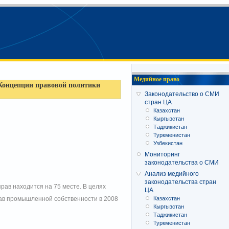
Медийное право
 Концепции правовой политики
Законодательство о СМИ
стран ЦА
Казахстан
Кыргызстан
Таджикистан
Туркменистан
Узбекистан
Мониторинг
законодательства о СМИ
Анализ медийного
законодательства стран
рав находится на 75 месте. В целях
ЦА
Казахстан
прав промышленной собственности в 2008
Кыргызстан
Таджикистан
Туркменистан