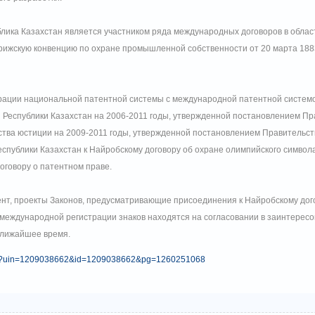
ублика Казахстан является участником ряда международных договоров в обла
ижскую конвенцию по охране промышленной собственности от 20 марта 1883
грации национальной патентной системы с международной патентной системо
Республики Казахстан на 2006-2011 годы, утвержденной постановлением Пра
ства юстиции на 2009-2011 годы, утвержденной постановлением Правительств
спублики Казахстан к Найробскому договору об охране олимпийского символа
оговору о патентном праве.
ент, проекты Законов, предусматривающие присоединения к Найробскому дог
международной регистрации знаков находятся на согласовании в заинтересо
ближайшее время.
x.php?uin=1209038662&id=1209038662&pg=1260251068