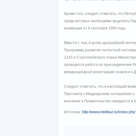
Кроме того, следует отметить, что Респ
среди которых необходимо выделить Пар
конвенция от 9 сентября 1994 года.
Вместе с тем, в целях дальнейшей инте
Программы развития патентной системы 
1243 и Стратегического плана Министер
проводится работа по присоединению Ре
международной регистрации знаков и к Д
Следует отметить, что в настоящий мом
Протоколу к Мадридскому соглашению о 
внесение в Правительство ожидается в 
Источник:
http://www.intellkaz.kz/inde