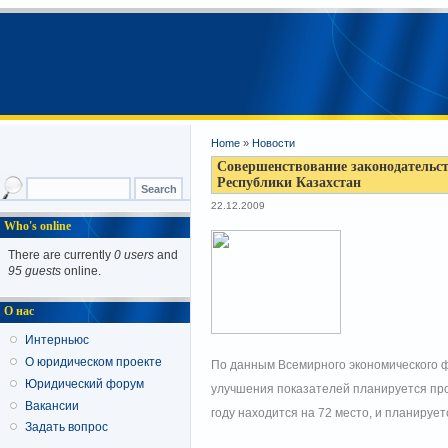
Home
»
Новости
Совершенствование законодательст
Республики Казахстан
22.12.2009
Who's online
There are currently
0 users
and
95 guests
online.
О нас
Интерньюс
О юридическом проекте
По данным Всемирного экономического фо
Юридический форум
улучшения показателей планируется прод
Вакансии
году находится на 72 место, и планируетс
Задать вопрос