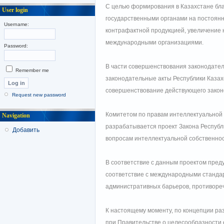
С целью формирования в Казахстане бла
User login
государственными органами на постоян
Username:
контрафактной продукцией, увеличение 
международными организациями.
Password:
В части совершенствования законодатель
Remember me
законодательные акты Республики Каза
совершенствование действующего законо
Request new password
Комитетом по правам интеллектуальной 
Navigation
разрабатывается проект Закона Республ
Добавить
вопросам интеллектуальной собственно
В соответствие с данным проектом пред
соответствие с международными стандар
административных барьеров, противореч
К настоящему моменту, по концепции ра
при Правительстве о целесообразности 