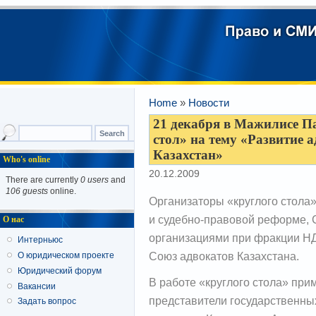
Home
»
Новости
21 декабря в Мажилисе П
стол» на тему «Развитие 
Казахстан»
Who's online
20.12.2009
There are currently
0 users
and
106 guests
online.
Организаторы «круглого стола»
и судебно-правовой реформе, 
О нас
организациями при фракции НД
Интерньюс
Союз адвокатов Казахстана.
О юридическом проекте
Юридический форум
В работе «круглого стола» при
Вакансии
представители государственны
Задать вопрос