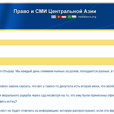
л Отырар. Мы каждый день снимаем пьяных за рулем, попадаются разные, в т
ого закона сказать, что вот у такого-то депутата есть вторая жена, что вооб
 морального ущерба через суд несмотря на то, что ему были принесены офи
явить истец?
алист не будет отвечать за информацию, которую распространил, если эти ф