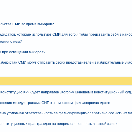
льства СМИ во время выборов?
андидатов, которые используют СМИ для того, чтобы представить себя в наиб
нения о нем?
ты при освещении выборов?
 Узбекистан СМИ могут отправить своих представителей в избирательные учас
 Конституцию КР» будет направлен Жогорку Кенешем в Конституционный суд,
ашения между странами СНГ о совместном фильмопроизводстве
ена уголовная ответственность за фальсификацию оперативно-розыскных м
конституционных прав граждан на неприкосновенность частной жизни