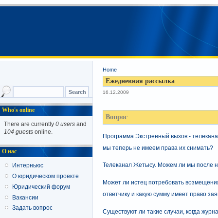
Home
Ежедневная рассылка
16.12.2009
Who's online
Вопрос
There are currently
0 users
and
104 guests
online.
Программа Экстренный вызов - телекана
мы теперь не имеем права их снимать?
О нас
Телеканал Жетысу. Можем ли мы после нов
Интерньюс
О юридическом проекте
Может ли истец потребовать возмещения
Юридический форум
ответчику и какую сумму имеет право за
Вакансии
Задать вопрос
Существуют ли такие случаи, когда журн