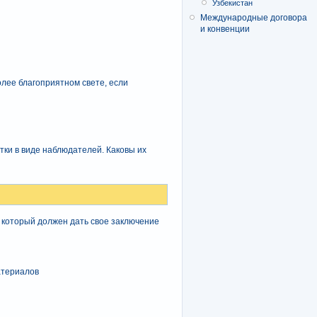
Узбекистан
Международные договора
и конвенции
олее благоприятном свете, если
тки в виде наблюдателей. Каковы их
 который должен дать свое заключение
атериалов