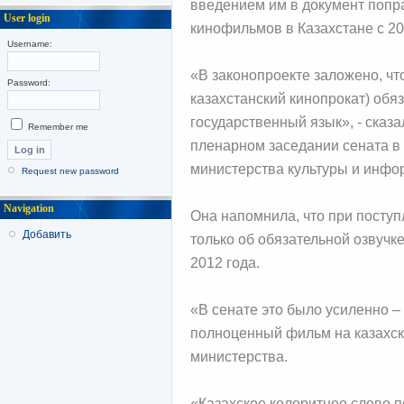
введением им в документ попр
User login
кинофильмов в Казахстане с 20
Username:
«В законопроекте заложено, чт
Password:
казахстанский кинопрокат) обя
государственный язык», - сказ
Remember me
пленарном заседании сената в
министерства культуры и инф
Request new password
Navigation
Она напомнила, что при посту
Добавить
только об обязательной озвучк
2012 года.
«В сенате это было усиленно – 
полноценный фильм на казахско
министерства.
«Казахское колоритное слово п