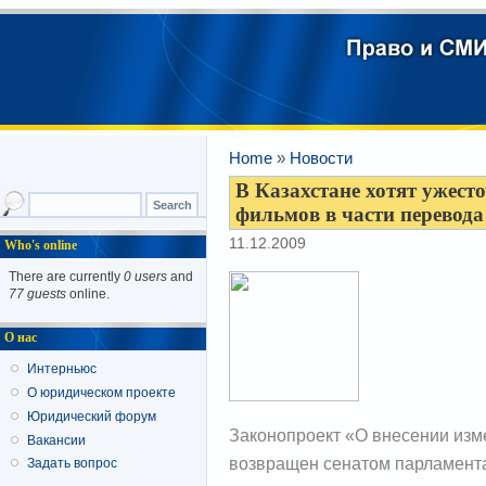
Home
»
Новости
В Казахстане хотят ужест
фильмов в части перевода
11.12.2009
Who's online
There are currently
0 users
and
77 guests
online.
О нас
Интерньюс
О юридическом проекте
Юридический форум
Законопроект «О внесении изме
Вакансии
возвращен сенатом парламента
Задать вопрос