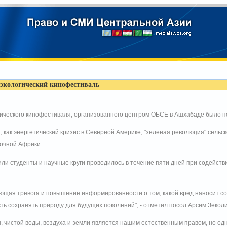
экологический кинофестиваль
огического кинофестиваля, организованного центром ОБСЕ в Ашхабаде было п
, как энергетический кризис в Северной Америке, "зеленая революция" сельс
очной Африки.
ли студенты и научные круги проводилось в течение пяти дней при содейств
ающая тревога и повышение информированности о том, какой вред наносит 
ь сохранять природу для будущих поколений", - отметил посол Арсим Зекол
ы, чистой воды, воздуха и земли является нашим естественным правом, но од