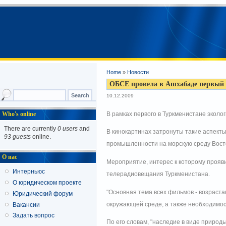
Home
»
Новости
ОБСЕ провела в Ашхабаде первый 
10.12.2009
Who's online
В рамках первого в Туркменистане экол
There are currently
0 users
and
В кинокартинах затронуты такие аспекты
93 guests
online.
промышленности на морскую среду Вост
О нас
Мероприятие, интерес к которому прояви
Интерньюс
телерадиовещания Туркменистана.
О юридическом проекте
"Основная тема всех фильмов - возраст
Юридический форум
окружающей среде, а также необходимост
Вакансии
Задать вопрос
По его словам, "наследие в виде природ