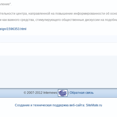
оление".
ятельности центра, направленной на повышение информированности об осно
 как важного средства, стимулирующего общественные дискуссии на подобн
foreign/1596353.html
© 2007-2012 Internews
|
Обратная связь
Создание и техническая поддержка веб-сайта: SiteMate.ru