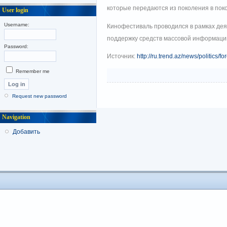
которые передаются из поколения в пок
User login
Username:
Кинофестиваль проводился в рамках де
поддержку средств массовой информации
Password:
Источник:
http://ru.trend.az/news/politics/
Remember me
Request new password
Navigation
Добавить