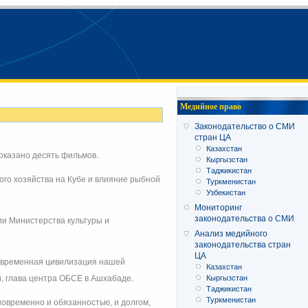
Медийное право
Законодательство о СМИ
стран ЦА
Казахстан
оказано десять фильмов.
Кыргызстан
Таджикистан
кого хозяйства на Кубе и влияние рыбной
Туркменистан
Узбекистан
Мониторинг
законодательства о СМИ
ии Министерства культуры и
Анализ медийного
законодательства стран
ЦА
современная цивилизация нашей
Казахстан
Кыргызстан
и, глава центра ОБСЕ в Ашхабаде.
Таджикистан
Туркменистан
новременно и обязанностью, и долгом,