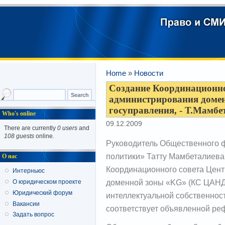
Home
»
Новости
Создание Координационно
администрирования домен
госуправления, - Т.Мамбе
Who's online
09.12.2009
There are currently
0 users
and
108 guests
online.
Руководитель Общественного 
политики» Татту Мамбеталиева
О нас
Координационного совета Цен
Интерньюс
доменной зоны «KG» (КС ЦАНД
О юридическом проекте
Юридический форум
интеллектуальной собственнос
Вакансии
соответствует объявленной ре
Задать вопрос