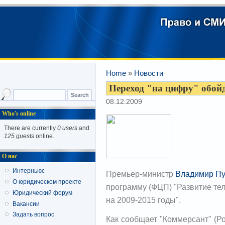
Home
»
Новости
Переход "на цифру" обойде
08.12.2009
Who's online
There are currently
0 users
and
125 guests
online.
О нас
Интерньюс
Премьер-министр
Владимир Пу
О юридическом проекте
программу (ФЦП) "Развитие те
Юридический форум
на 2009-2015 годы".
Вакансии
Задать вопрос
Как сообщает "Коммерсант" (Р