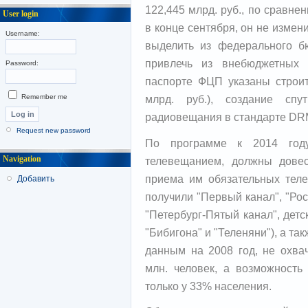
122,445 млрд. руб., по сравн
User login
в конце сентября, он не измени
Username:
выделить из федерального бю
привлечь из внебюджетных 
Password:
паспорте ФЦП указаны строит
млрд. руб.), создание спу
Remember me
радиовещания в стандарте DRM 
Request new password
По программе к 2014 году 
Navigation
телевещанием, должны дове
приема им обязательных теле
Добавить
получили "Первый канал", "Росс
"Петербург-Пятый канал", детс
"Бибигона" и "Теленяни"), а так
данным на 2008 год, не охва
млн. человек, а возможность
только у 33% населения.