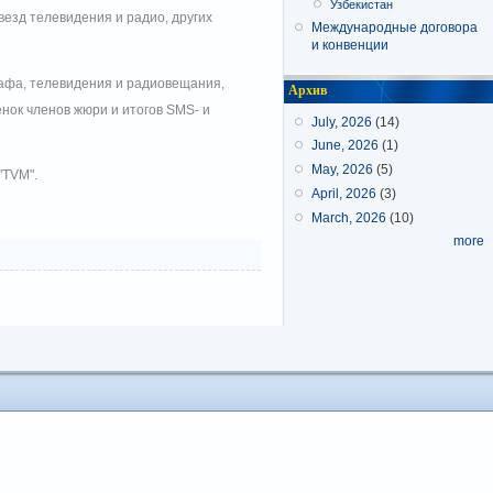
Узбекистан
везд телевидения и радио, других
Международные договора
и конвенции
афа, телевидения и радиовещания,
Архив
нок членов жюри и итогов SMS- и
July, 2026
(14)
June, 2026
(1)
May, 2026
(5)
"TVM".
April, 2026
(3)
March, 2026
(10)
more