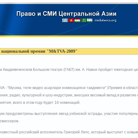
ей национальной премии "M&TVA-2009"
ом Академиченском Большом театре (ГАБТ) им. А. Навои пройдет ежегодная 
 - "Мусика, теле-видео асарлари номинацияси такдимоти" (Премия в области
ия, радио, культурной и шоу-индустрии, внесших весомый вклад в развитие к
ятия, всего в этом году будет 16 номинаций.
ии предусмотрены выступления звезд узбекской эстрады, участие популярн
ежиссеров.
 известный российский исполнитель Григорий Лепс, который выступит с новы