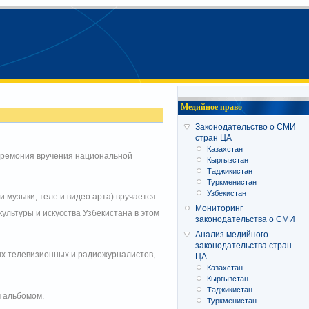
Медийное право
Законодательство о СМИ
стран ЦА
Казахстан
церемония вручения национальной
Кыргызстан
Таджикистан
Туркменистан
Узбекистан
 музыки, теле и видео арта) вручается
Мониторинг
ультуры и искусства Узбекистана в этом
законодательства о СМИ
Анализ медийного
законодательства стран
ых телевизионных и радиожурналистов,
ЦА
Казахстан
Кыргызстан
Таджикистан
м альбомом.
Туркменистан