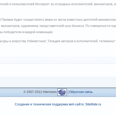
телей и пользователей Интернет за эстрадных исполнителей, киноактеров, з
 Премии будет осуществлять жюри из числа известных деятелей кинематогр
киноактеров, художников, представителей шоу-бизнеса. По совокупности оце
ны победители в каждой номинации.
ьтуры и искусства Узбекистана", Гильдия авторов и исполнителей, телеканал 
© 2007-2012 Internews
|
Обратная связь
Создание и техническая поддержка веб-сайта: SiteMate.ru