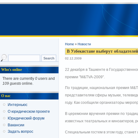
Home
»
Новости
В Узбекистане выберут обладател
02.12.2009
Who's online
22 декабря в Ташкенте в Государственн
премии "M&TVA-2009".
There are currently
0 users
and
109 guests
online.
По традиции, национальная премия M&TVA
представителям сферы музыки, телевиден
О нас
году. Как сообщили организаторы меропри
Интерньюс
О юридическом проекте
В церемонии вручения премии по традиц
Юридический форум
известных театральных и киноактеров, р
Вакансии
Задать вопрос
Специальным гостем в этом году, станет