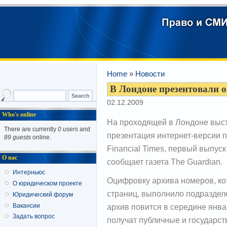
Home
»
Новости
В Лондоне презентовали о
02.12.2009
Who's online
На проходящей в Лондоне выста
There are currently
0 users
and
презентация интернет-версии 
89 guests
online.
Financial Times, первый выпуск
О нас
сообщает газета The Guardian.
Интерньюс
Оцифровку архива номеров, ко
О юридическом проекте
страниц, выполнило подразделе
Юридический форум
архив повится в середине янва
Вакансии
Задать вопрос
получат публичные и государст