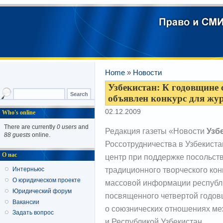
Home
»
Новости
Узбекистан: К годовщине 
объявлен конкурс для жу
02.12.2009
Who's online
There are currently
0 users
and
Редакция газеты «Новости
Узб
88 guests
online.
Россотрудничества в Узбекиста
О нас
центр при поддержке посольст
традиционного творческого кон
Интерньюс
О юридическом проекте
массовой информации республик
Юридический форум
посвященного четвертой годо
Вакансии
о союзнических отношениях м
Задать вопрос
и Республикой Узбекистан.