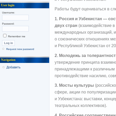
User login
Работы будут оцениваться в с
Username:
1. Россия и Узбекистан — со
Password:
двух стран
(взаимодействие в 
международных организаций, и 
Remember me
о союзнических отношениях м
и Республикой Узбекистан от 20
Request new password
2. Молодежь за толерантнос
Navigation
утверждение принципа взаимн
Добавить
принадлежащими к различным к
противодействие насилию, сов
3. Мосты культуры
(российско
сфере, акции по популяризации
и Узбекистана: выставки, конце
театральных коллективов).
4. Российские соотечественн