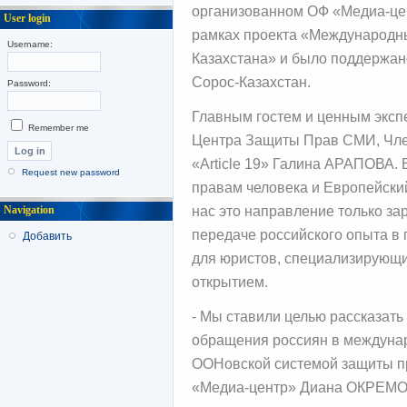
организованном ОФ «Медиа-цен
User login
рамках проекта «Международн
Username:
Казахстана» и было поддержа
Сорос-Казахстан.
Password:
Главным гостем и ценным эксп
Remember me
Центра Защиты Прав СМИ, Чле
«Article 19» Галина АРАПОВА. 
Request new password
правам человека и Европейский
нас это направление только за
Navigation
передаче российского опыта в
Добавить
для юристов, специализирующ
открытием.
- Мы ставили целью рассказать
обращения россиян в междунар
ООНовской системой защиты пр
«Медиа-центр» Диана ОКРЕМОВА