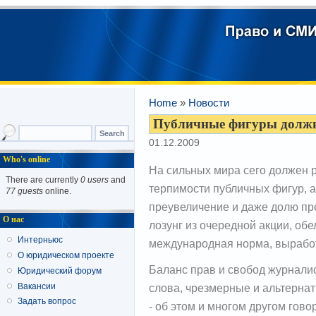
Home
»
Новости
Публичные фигуры должн
01.12.2009
Who's online
На сильных мира сего должен
There are currently
0 users
and
терпимости публичных фигур, 
77 guests
online.
преувеличение и даже долю про
О нас
лозунг из очередной акции, о
Интерньюс
международная норма, выработ
О юридическом проекте
Баланс прав и свобод журнали
Юридический форум
слова, чрезмерные и альтерна
Вакансии
Задать вопрос
- об этом и многом другом гов