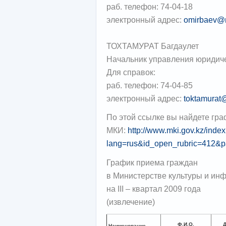
раб. телефон: 74-04-18
электронный адрес:
omirbaev@
ТОХТАМУРАТ Багдаулет
Начальник управления юридич
Для справок:
раб. телефон: 74-04-85
электронный адрес:
toktamurat
По этой ссылке вы найдете гр
МКИ:
http://www.mki.gov.kz/inde
lang=rus&id_open_rubric=412&pa
График приема граждан
в Министерстве культуры и ин
на III – квартал 2009 года
(извлечение)
Ф.И.О.
Д
Наименование