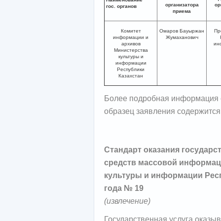
организатора
ор
гос. органов
приема
Комитет
Омаров Бауыржан
Пр
информации и
Жумаханович
архивов
ин
Министерства
культуры и
информации
Республики
Казахстан
Более подробная информация о
образец заявления содержится
Стандарт оказания государст
средств массовой информа
культуры и информации Респ
года № 19
(извлечение)
Государственная услуга оказы