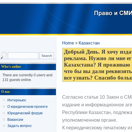
Home
»
Казахстан
Добрый День. Я хочу изда
реклама. Нужно ли мне е
Казахстана? Я проживаю в
Who's online
что бы вы дали реквизиты
There are currently
0 users
and
все узнать? Спасибо боль
131 guests
online.
О нас
Согласно статье 10 Закон о С
Интерньюс
издание и информационное аге
О юридическом проекте
Республики Казахстан, подлежа
Юридический форум
уполномоченном органе.
Вакансии
Задать вопрос
К периодическому печатному изд