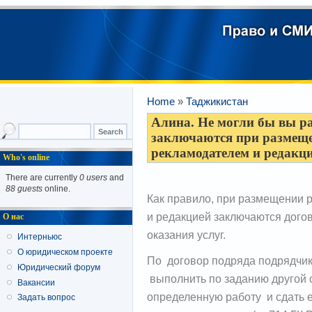
Home
»
Таджикистан
Алина. Не могли бы вы р
заключаются при размещ
рекламодателем и редак
Who's online
There are currently
0 users
and
88 guests
online.
Как правило, при размещении
и редакцией заключаются дого
О нас
оказания услуг.
Интерньюс
О юридическом проекте
По договор подряда подрядчик 
Юридический форум
выполнить по заданию другой 
Вакансии
определенную работу и сдать ее
Задать вопрос