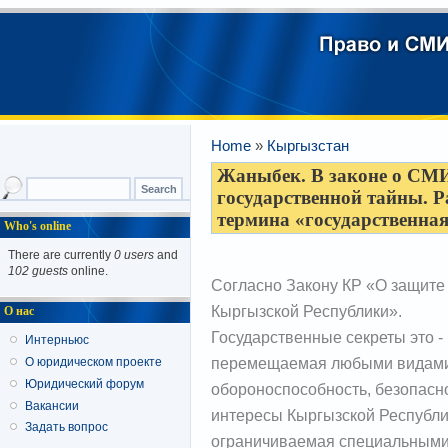
Home
»
Кыргызстан
Жаныбек. В законе о СМИ
государственной тайны. Р
термина «государственная
Who's online
There are currently
0 users
and
102 guests
online.
Согласно Закону КР «О защите
Кыргызской Республики».
О нас
Государственные секреты это 
Интерньюс
перемещаемая любыми видами
О юридическом проекте
Юридический форум
обороноспособность, безопасно
Вакансии
интересы Кыргызской Республик
Задать вопрос
ограничиваемая специальными