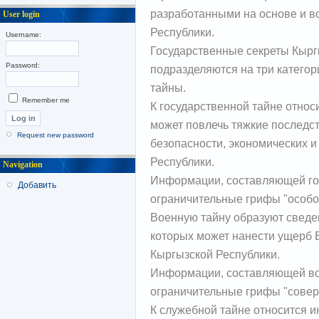
разработанными на основе и в
User login
Республики.
Username:
Государственные секреты Кырг
Password:
подразделяются на три категор
тайны.
Remember me
К государственной тайне отно
может повлечь тяжкие последс
Request new password
безопасности, экономических и
Республики.
Navigation
Информации, составляющей го
Добавить
ограничительные грифы "особой
Военную тайну образуют сведе
которых может нанести ущерб
Кыргызской Республики.
Информации, составляющей во
ограничительные грифы "соверш
К служебной тайне относится 