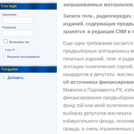
запрашиваемых материалов
.
User login
Username:
Записи теле-, радиопередач
изданий, содержащие предв
Password:
хранятся в редакции СМИ в 
Еще одно требование касается
Remember me
предвыборных агитационных ма
Request new password
печатных изданий, теле- и ра
агитацию политических партий
Navigation
кандидатов в депутаты маслих
Добавить
об источниках финансирован
Мажилиса Парламента РК, изби
финансирования предвыборной
фонд той или иной политическ
выборах депутатов маслихата
избирательного фонда, оплачив
правда, в очень ограниченных 