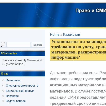
Home
»
Казахстан
Установлены ли законода
требования по учету, хр
материалов, распространя
Who's online
информации?
There are currently
0 users
and
13 guests
online.
Да, такие требования есть. Ре
О нас
информации
ведет учет публ
Интерньюс
агитационных материалов и 
О юридическом проекте
материалов
. В случае поступ
Юридический форум
Вакансии
редакция СМИ
предоставляе
Задать вопрос
трехдневный срок со дня зап