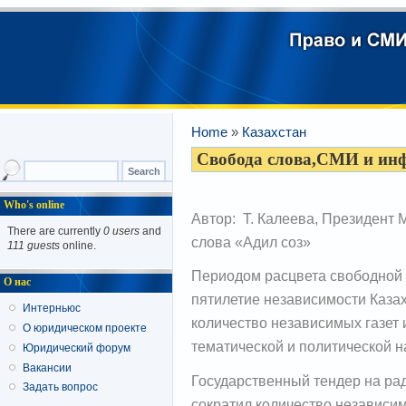
Home
»
Казахстан
Свобода слова,СМИ и ин
Who's online
Автор: Т. Калеева, Президент
There are currently
0 users
and
слова «Адил соз»
111 guests
online.
Периодом расцвета свободной 
О нас
пятилетие независимости Казах
Интерньюс
количество независимых газет
О юридическом проекте
тематической и политической 
Юридический форум
Вакансии
Государственный тендер на ра
Задать вопрос
сократил количество независи