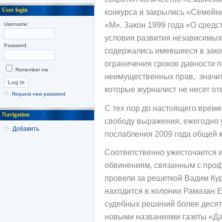
User login
конкурса и закрылись «Семейн
«М». Закон 1999 года «О сред
Username:
условия развития независимых
Password:
содержались имевшиеся в зако
ограничения сроков давности п
Remember me
неимущественных прав, значит
которые журналист не несет от
Request new password
С тех пор до настоящего врем
Navigation
свободу выражения, ежегодно 
Добавить
послабления 2009 года общей 
Соответственно ужесточается 
обвинениям, связанным с проф
провели за решеткой Вадим Кур
находится в колонии Рамазан Е
судебных решений более десят
новыми названиями газеты «Да