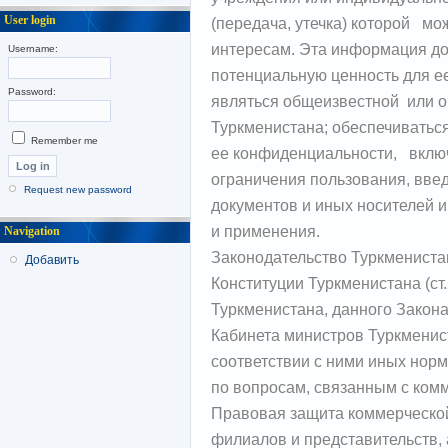
User login
(передача, утечка) которой мо
интересам. Эта информация д
Username:
потенциальную ценность для ее
Password:
являться общеизвестной или о
Туркменистана; обеспечиват
Remember me
ее конфиденциальности, вклю
ограничения пользования, вве
Request new password
документов и иных носителей 
и применения.
Navigation
Законодательство Туркмениста
Добавить
Конституции Туркменистана (ст.
Туркменистана, данного Закона
Кабинета министров Туркменис
соответствии с ними иных нор
по вопросам, связанным с ком
Правовая защита коммерческой
филиалов и представительств, 