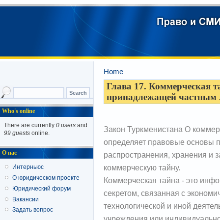
Home
Глава 17. Коммерческая т
принадлежащей частным
Who's online
There are currently
0 users
and
Закон Туркменистана О коммерч
99 guests
online.
определяет правовые основы п
О нас
распространения, хранения и
коммерческую тайну.
Интерньюс
О юридическом проекте
Коммерческая тайна - это инф
Юридический форум
секретом, связанная с экономи
Вакансии
технологической и иной деятел
Задать вопрос
учреждения или индивидуально