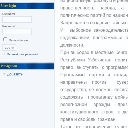
национальную, расовую и рели
User login
нравственность народа, а 
Username:
политических партий по нацио
Запрещается создание тайных 
Password:
И выборное законодательств
содержанием программных в
Remember me
должности.
При выборах в местные Кенга
Request new password
Республики Узбекистан, по
Navigation
право выступать с программо
Программы партий и канд
Добавить
направлены против сувере
государства, не должны посяг
содержать пропаганду войн
религиозной вражды, при
конституционного строя, к 
права и свободы граждан.
Такое же ограничение сущес