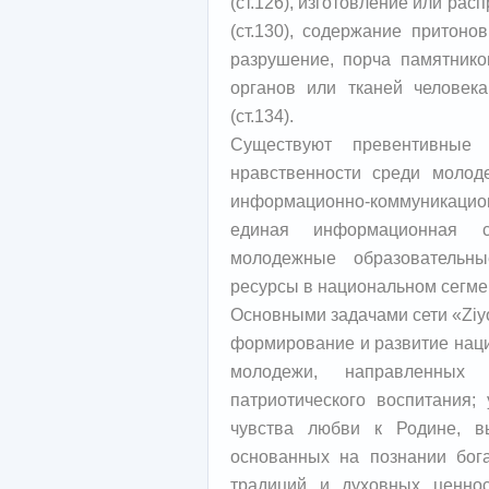
(ст.126), изготовление или ра
(ст.130), содержание притонов
разрушение, порча памятников
органов или тканей человека
(ст.134).
Существуют превентивные
нравственности среди молод
информационно-коммуникаци
единая информационная с
молодежные образовательн
ресурсы в национальном сегмен
Основными задачами сети «Zi
формирование и развитие нац
молодежи, направленных
патриотического воспитания;
чувства любви к Родине, вы
основанных на познании бога
традиций и духовных ценно