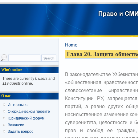
Home
Глава 20. Защита обществ
Who's online
В законодательстве Узбекистан
There are currently
0 users
and
«общественная нравственность
119 guests
online.
словосочетание «нравстве
О нас
Конституции РУ, запрещается
Интерньюс
партий, а равно других общ
О юридическом проекте
насильственное изменение кон
Юридический форум
суверенитета, целостности и 
Вакансии
прав и свобод ее граждан,
Задать вопрос