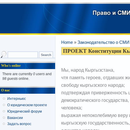
Home
»
Законодательство о СМИ 
ПРОЕКТ Конституции Кы
Who's online
Мы, народ Кыргызстана,
There are currently
0 users
and
чтя память героев, отдавших жи
98 guests
online.
свободу кыргызского народа;
О нас
подтверждая приверженность ц
Интерньюс
демократического государства,
О юридическом проекте
человека;
Юридический форум
выражая непоколебимую веру и
Вакансии
кыргызскую государственность,
Задать вопрос