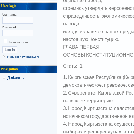
единство народа;
User login
стремясь утвердить верховенст
Username:
справедливость, экономическое
народа;
Password:
исходя из заветов наших предк
настоящую Конституцию.
Remember me
ГЛАВА ПЕРВАЯ
ОСНОВЫ КОНСТИТУЦИОННО
Request new password
Статья 1.
Navigation
1. Кыргызская Республика (Кырг
Добавить
демократическое, правовое, св
2. Суверенитет Кыргызской Рес
на всю ее территорию.
3. Народ Кыргызстана являетс
источником государственной вл
4. Народ Кыргызстана осущест
выборах и референдумах, а та