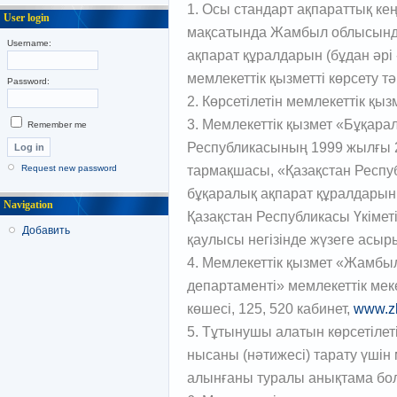
1. Осы стандарт ақпараттық кең
User login
мақсатында Жамбыл облысында
Username:
ақпарат құралдарын (бұдан әрі
мемлекеттік қызметті көрсету т
Password:
2. Көрсетілетін мемлекеттік қ
3. Мемлекеттік қызмет «Бұқара
Remember me
Республикасының 1999 жылғы 2
тармақшасы, «Қазақстан Респу
Request new password
бұқаралық ақпарат құралдарын 
Navigation
Қазақстан Республикасы Үкімет
Добавить
қаулысы негізінде жүзеге асыр
4. Мемлекеттік қызмет «Жамбы
департаменті» мемлекеттік мек
көшесі, 125, 520 кабинет,
www.z
5. Тұтынушы алатын көрсетілеті
нысаны (нәтижесі) тарату үшін
алынғаны туралы анықтама бо