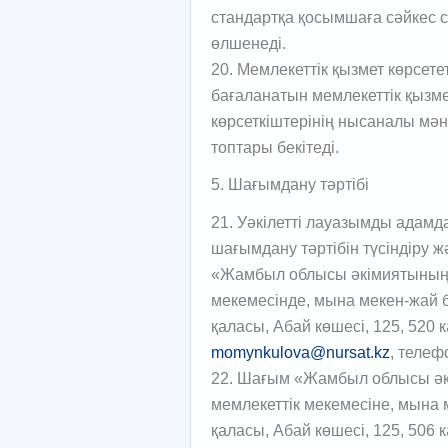
стандартқа қосымшаға сәйкес с
өлшенеді.
20. Мемлекеттік қызмет көрсет
бағаланатын мемлекеттік қызмет
көрсеткіштерінің нысаналы мә
топтары бекітеді.
5. Шағымдану тәртібі
21. Уәкілетті лауазымды адамда
шағымдану тәртібін түсіндіру 
«Жамбыл облысы әкімиятының і
мекемесінде, мына мекен-жай 
қаласы, Абай көшесі, 125, 520 
momynkulova@nursat.kz
, телеф
22. Шағым «Жамбыл облысы әкі
мемлекеттік мекемесіне, мына 
қаласы, Абай көшесі, 125, 506 