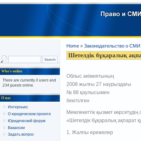
Home
»
Законодательство о СМИ 
Шетелдік бұқаралық ақпа
Who's online
Облыс әкімиятының
There are currently
0 users
and
2008 жылғы 27 наурыздағы
234 guests
online.
№ 88 қаулысымен
О нас
бекітілген
Интерньюс
Мемлекеттік қызмет көрсетудің
О юридическом проекте
«Шетелдік бұқаралық ақпарат 
Юридический форум
Вакансии
1. Жалпы ережелер
Задать вопрос