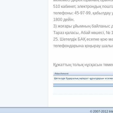
510 кабинет, электрондық пошт
телефоны: 45-97-99, қабылдау у
1800 дейін.
3) жоғары ұйымның байланыс 
Тараз қаласы, Абай көшесі, № 
25. Шетелдік БАҚ есепке қою 
телефондарына қоңырау шалып а
Құжаттың толық нұсқасын төме
Attachment
Шетелдік бұқаралық ақпарат құралдарын есепке
© 2007-2012 In