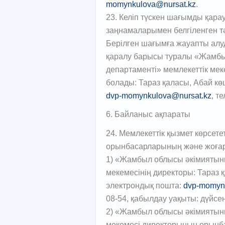
momynkulova@nursat.kz
.
23. Келіп түскен шағымды қара
заңнамаларымен белгіленген т
Берілген шағымға жауапты ал
қаралу барысы туралы «Жамбы
департаменті» мемлекеттік ме
болады: Тараз қаласы, Абай көш
dvp-momynkulova@nursat.kz
, т
6. Байланыс ақпараты
24. Мемлекеттік қызмет көрсет
орынбасарларының және жоғар
1) «Жамбыл облысы әкімиятыны
мекемесінің директоры: Тараз қ
электрондық пошта:
dvp-momyn
08-54, қабылдау уақыты: дүйсенб
2) «Жамбыл облысы әкімиятыны
мекемесі директорының орынба