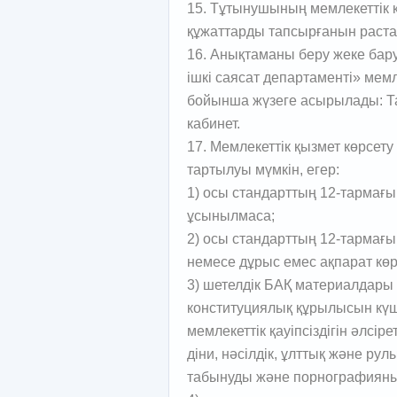
15. Тұтынушының мемлекеттік қ
құжаттарды тапсырғанын растай
16. Анықтаманы беру жеке ба
ішкі саясат департаменті» мем
бойынша жүзеге асырылады: Тар
кабинет.
17. Мемлекеттік қызмет көрсет
тартылуы мүмкін, егер:
1) осы стандарттың 12-тармағы
ұсынылмаса;
2) осы стандарттың 12-тармағы
немесе дұрыс емес ақпарат көр
3) шетелдік БАҚ материалдары
конституциялық құрылысын күшп
мемлекеттік қауіпсіздігін әлсіре
діни, нәсілдік, ұлттық және ру
табынуды және порнографияны 