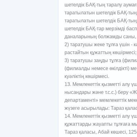
шетелдік БАҚ-тың таралу аумағ
таратылатын шетелдік БАҚ-тың ті
таратылатын шетелдік БАҚ-тың 
шетелдік БАҚ-тар мерзімді ба
даналарының болжамды саны, х
2) таратушы жеке тұлға үшін - 
растайтын құжаттың көшірмесі;
3) таратушы заңды тұлға (филиа
(филиалды немесе өкілдікті) ме
куәліктің көшірмесі.
13. Мемлекеттік қызметті алу ү
нысандары және т.с.с.) беру «
департаменті» мемлекеттік ме
жүзеге асырылады: Тараз қаласы
14. Мемлекеттік қызметті алу ү
құжаттарды жауапты тұлғаға 
Тараз қаласы, Абай көшесі, 125,