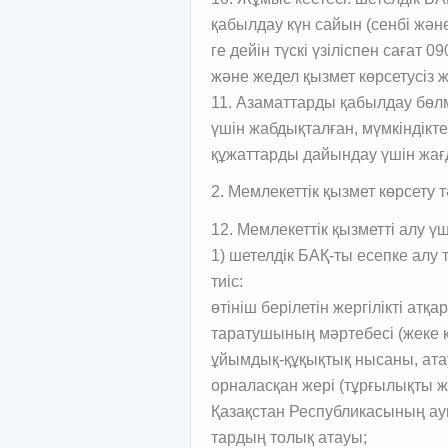
қабылдау күн сайын (сенбі және
ге дейін түскі үзіліспен сағат 
және жедел қызмет көрсетусіз 
11. Азаматтарды қабылдау бөл
үшін жабдықталған, мүмкіндікте
құжаттарды дайындау үшін жағ
2. Мемлекеттік қызмет көрсету т
12. Мемлекеттік қызметті алу үші
1) шетелдік БАҚ-ты есепке алу 
тиіс:
өтініш берілетін жергілікті ат
таратушының мәртебесі (жеке к
ұйымдық-құқықтық нысаны, атауы
орналасқан жері (тұрғылықты же
Қазақстан Республикасының ау
тардың толық атауы;