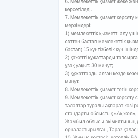
6. Мемлекеттік қызмет жеке жән
көрсетіледі.
7. Мемлекеттік қызмет көрсету 
мерзімдері:
1) мемлекеттік қызметті алу үш
сәттен бастап мемлекеттік қызме
бастап) 15 күнтізбелік күн ішінд
2) қажетті құжаттарды тапсырған
ұзақ уақыт: 30 минут;
3) құжаттарды алған кезде кезек
минут.
8. Мемлекеттік қызмет тегін көрс
9. Мемлекеттік қызмет көрсету 
талаптар туралы ақпарат көзі р
стандарты облыстық «Ақ жол», 
Жамбыл облысы әкімиятының 
орналастырылған, Тараз қаласы,
10. Жұмыс кестесі: шетелдік Б