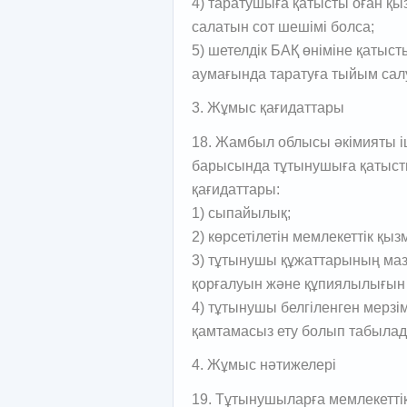
4) таратушыға қатысты оған қы
салатын сот шешімі болса;
5) шетелдік БАҚ өніміне қатыс
аумағында таратуға тыйым салу
3. Жұмыс қағидаттары
18. Жамбыл облысы әкімияты іш
барысында тұтынушыға қатыс
қағидаттары:
1) сыпайылық;
2) көрсетілетін мемлекеттік қы
3) тұтынушы құжаттарының маз
қорғалуын және құпиялылығын 
4) тұтынушы белгіленген мерз
қамтамасыз ету болып табылад
4. Жұмыс нәтижелері
19. Тұтынушыларға мемлекеттік