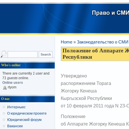
Home
»
Законодательство о СМИ 
Положение об Аппарате 
Республики
Who's online
There are currently
1 user
and
Утверждено
71 guests
online.
распоряжением Торага
Online users
rtyom
Жогорку Кенеша
Кыргызской Республики
О нас
от 10 февраля 2011 года N 23-
Интерньюс
О юридическом проекте
Положение
Юридический форум
об Аппарате Жогорку Кенеша К
Вакансии