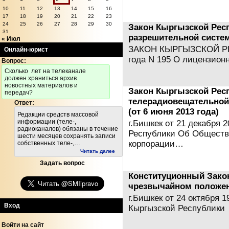
10
11
12
13
14
15
16
17
18
19
20
21
22
23
24
25
26
27
28
29
30
Закон Кыргызской Рес
31
разрешительной систе
« Июл
ЗАКОН КЫРГЫЗСКОЙ РЕСП
Онлайн-юрист
года N 195 О лицензион
Вопрос:
Cколько лет на телеканале
должен храниться архив
новостных материалов и
Закон Кыргызской Рес
передач?
телерадиовещательной
Ответ:
(от 6 июня 2013 года)
Редакции средств массовой
информации (теле-,
г.Бишкек от 21 декабря 
радиоканалов) обязаны в течение
Республики Об Обществ
шести месяцев сохранять записи
корпорации…
собственных теле-,…
Читать далее
Задать вопрос
Конституционный Зако
чрезвычайном положе
г.Бишкек от 24 октября 
Вход
Кыргызской Республик
Войти на сайт