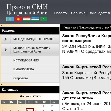
Новости
События
Законодател
Главная
/
Законодательство
Разделы
Закон Республики Кыр
МЕЖДУНАРОДНОЕ ПРАВО
информации»
ЗАКОН РЕСПУБЛИКИ КЫРГ
МЕДИАПРАВО в странах
N 938-XII О средствах
Центральной Азии
ИССЛЕДОВАНИЯ
Закон Кыргызской Рес
БИБЛИОТЕКА
Закон Кыргызской Респуб
155 О рекламе (В реда
О проекте
Календарь
Закон Кыргызской Рес
Август 2026
деятельности»
Пн
Вт
Ср
Чт
Пт
Сб
Вс
г.Бишкек, от 24 июня 2
1
2
Статья 1….
3
4
5
6
7
8
9