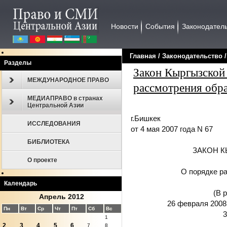
Новости
События
Законодател
Главная
/
Законодательcтво
Разделы
Закон Кыргызской
МЕЖДУНАРОДНОЕ ПРАВО
рассмотрения обр
МЕДИАПРАВО в странах
Центральной Азии
г.Бишкек
ИССЛЕДОВАНИЯ
от 4 мая 2007 года N 67
БИБЛИОТЕКА
ЗАКОН 
О проекте
О порядке р
Календарь
(В 
Апрель 2012
26 февраля 2008 
Пн
Вт
Ср
Чт
Пт
Сб
Вс
3
1
2
3
4
5
6
7
8