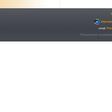
Interne
Рек
email:
Техническое сопровож