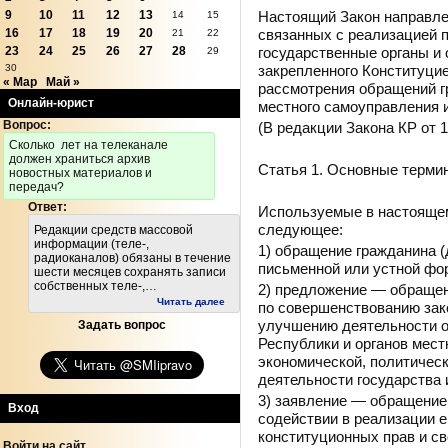
Настоящий Закон направле
9
10
11
12
13
14
15
связанных с реализацией п
16
17
18
19
20
21
22
государственные органы и 
23
24
25
26
27
28
29
закрепленного Конституцие
30
« Мар
Май »
рассмотрения обращений г
Онлайн-юрист
местного самоуправления 
Вопрос:
(В редакции Закона КР от 1
Cколько лет на телеканале
должен храниться архив
Статья 1. Основные терми
новостных материалов и
передач?
Ответ:
Используемые в настояще
следующее:
Редакции средств массовой
информации (теле-,
1) обращение гражданина 
радиоканалов) обязаны в течение
письменной или устной фо
шести месяцев сохранять записи
собственных теле-,…
2) предложение — обраще
Читать далее
по совершенствованию зак
улучшению деятельности о
Задать вопрос
Республики и органов мес
экономической, политическ
деятельности государства 
3) заявление — обращение
Вход
содействии в реализации е
конституционных прав и св
Войти на сайт