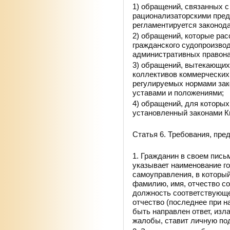
1) обращений, связанных с
рационализаторскими пред
регламентируется законод
2) обращений, которые рас
гражданского судопроизвод
административных правон
3) обращений, вытекающих
коллективов коммерческих
регулируемых нормами зак
уставами и положениями;
4) обращений, для которых
установленный законами К
Статья 6. Требования, пр
1. Гражданин в своем пис
указывает наименование го
самоуправления, в которы
фамилию, имя, отчество с
должность соответствующе
отчество (последнее при н
быть направлен ответ, изл
жалобы, ставит личную под