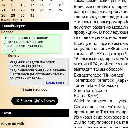
также физических рынков, 
7
8
9
10
11
12
16
17
18
14
15
19
20
В письме содержатся прим
21
22
23
24
25
26
27
распространения продукци
28
29
30
31
копии продуктов представл
« Сен
Ноя »
становится примером пробл
Онлайн-юрист
помогает развитию междун
продукции». В последующем
Вопрос:
ключевые рынки, вовлечен
Cколько лет на телеканале
должен храниться архив
В секции по пиратским он
новостных материалов и
социальная сеть «ВКонтакте
передач?
также сайт EX.ua (который
Ответ:
16 самым популярным сайт
Редакции средств массовой
мнению IIPA, сайтов с укр
информации (теле-,
выглядит таким образом:
радиоканалов) обязаны в течение
шести месяцев сохранять записи
Extratorrent.cc (Николаев)
собственных теле-,…
Torrentz.cd/Torrent.cd (Харь
Читать далее
Torrentbit.net (Харьков)
Задать вопрос
SumoTorrent.com
EX.ua (Киев)
Watchfreemovies.ch — укра
Свои данные по сайтам, гд
представила Торговому пре
Вход
Из украинских ресурсов в е
299 по популярности сайт в
Войти на сайт
года. На сайте есть разд