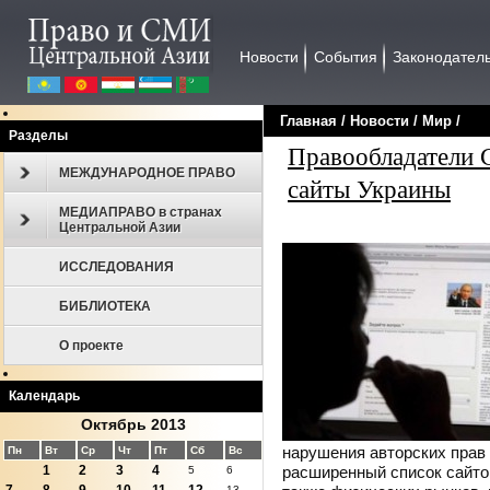
Новости
События
Законодател
Главная
/
Новости
/
Мир
/
Разделы
Правообладатели 
МЕЖДУНАРОДНОЕ ПРАВО
сайты Украины
МЕДИАПРАВО в странах
Центральной Азии
ИССЛЕДОВАНИЯ
БИБЛИОТЕКА
О проекте
Календарь
Октябрь 2013
нарушения авторских прав 
Пн
Вт
Ср
Чт
Пт
Сб
Вс
расширенный список сайтов
1
2
3
4
5
6
13