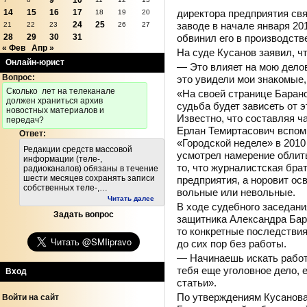
9
10
директора предприятия свя
14
15
16
17
18
19
20
заводе в начале января 201
24
25
21
22
23
26
27
обвинил его в производств
28
29
30
31
« Фев
Апр »
На суде Кусанов заявил, чт
Онлайн-юрист
— Это влияет на мою делов
Вопрос:
это увидели мои знакомые,
Cколько лет на телеканале
«На своей странице Баран
должен храниться архив
судьба будет зависеть от 
новостных материалов и
Известно, что составляя ч
передач?
Ерлан Темиртасович вспом
Ответ:
«Городской неделе» в 2010
Редакции средств массовой
усмотрел намерение облить
информации (теле-,
то, что журналистская бра
радиоканалов) обязаны в течение
шести месяцев сохранять записи
предприятия, а норовит ос
собственных теле-,…
вольные или невольные.
Читать далее
В ходе судебного заседани
Задать вопрос
защитника Александра Бара
то конкретные последствия
до сих пор без работы.
— Начинаешь искать работ
тебя еще уголовное дело, е
Вход
статьи».
По утверждениям Кусанова
Войти на сайт