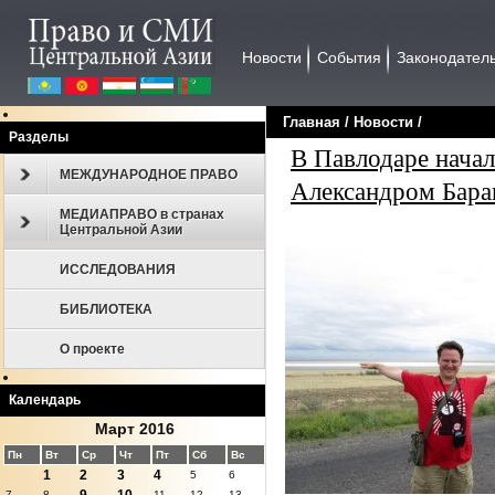
Новости
События
Законодател
Главная
/
Новости
/
Разделы
В Павлодаре начал
МЕЖДУНАРОДНОЕ ПРАВО
Александром Бар
МЕДИАПРАВО в странах
Центральной Азии
ИССЛЕДОВАНИЯ
БИБЛИОТЕКА
О проекте
Календарь
Март 2016
Пн
Вт
Ср
Чт
Пт
Сб
Вс
1
2
3
4
5
6
7
8
11
12
13