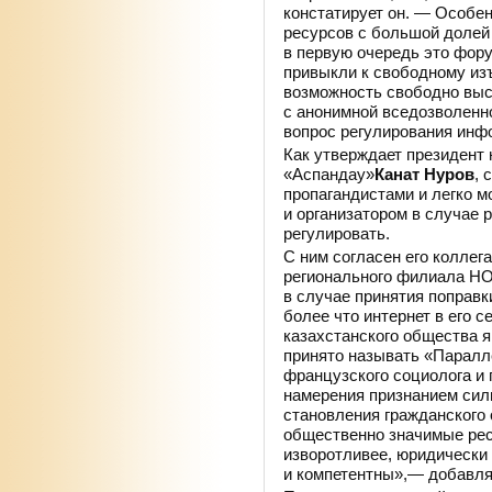
констатирует он. — Особен
ресурсов с большой долей 
в первую очередь это фору
привыкли к свободному из
возможность свободно выс
с анонимной вседозволенно
вопрос регулирования инф
Как утверждает президент
«Аспандау»
Канат Нуров
, 
пропагандистами и легко м
и организатором в случае 
регулировать.
С ним согласен его коллег
регионального филиала НОФ
в случае принятия поправк
более что интернет в его 
казахстанского общества я
принято называть «Паралл
французского социолога и 
намерения признанием сил
становления гражданского
общественно значимые рес
изворотливее, юридически
и компетентны»,— добавля