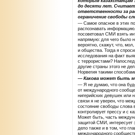
которым казахстанцам з
до десяти лет. Считает
ответственности за ра
ограничение свободы сл
— Самое опасное в этих по
распознавать информацию,
посоветовал СМИ взять инт
напрямую: для чего было н
вероятно, скажут, что, мол
и общества. Тогда я спроси
исследования на факт вы
с террористами? Напоследо
другие страны этого не де
Норвегия такими способам
— Какова может быть м
— Я не думаю, что она буде
от международного сообще
нигерийских девушек или н
связи я не уверен, что ме
состояние свободы слова в
контролирует прессу и с к
Может быть, часть междун
защитой СМИ, интересует 
дело также и в том, что гл
международного сообществ