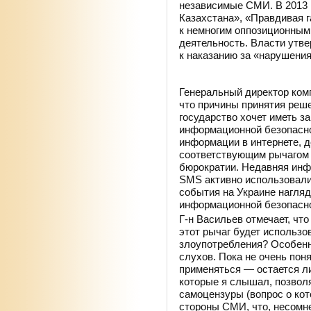
независимые СМИ. В 2013 
Казахстана», «Правдивая г
к немногим оппозиционным
деятельность. Власти утве
к наказанию за «нарушени
Законные рычаги контроля
Генеральный директор комп
что причины принятия реш
государство хочет иметь з
информационной безопасно
информации в интернете, 
соответствующим рычагом 
бюрократии. Недавняя инф
SMS активно использовалис
события на Украине нагляд
информационной безопасно
Г-н Васильев отмечает, что
этот рычаг будет использо
злоупотребления? Особенн
слухов. Пока не очень пон
применяться — остается л
которые я слышал, позвол
самоцензуры (вопрос о кот
стороны СМИ, что, несомн