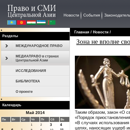
Новости
События
Законодател
Главная
/
Новости
/
Разделы
Зона не вполне св
МЕЖДУНАРОДНОЕ ПРАВО
МЕДИАПРАВО в странах
Центральной Азии
ИССЛЕДОВАНИЯ
БИБЛИОТЕКА
О проекте
Календарь
Таким образом, закон «О с
Май 2014
«Порядок приостановления 
Пн
Вт
Ср
Чт
Пт
Сб
Вс
«В случаях использования 
3
4
1
2
целях, наносящих ущерб ин
7
8
9
10