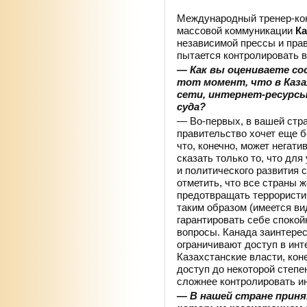
Международный тренер-ко
массовой коммуникации
Ка
независимой прессы и пра
пытается контролировать 
— Как вы оцениваете со
тот момент, что в Каз
сети, интернет-ресурсы
суда?
— Во-первых, в вашей стра
правительство хочет еще 
что, конечно, может негати
сказать только то, что дл
и политического развития 
отметить, что все страны 
предотвращать террористич
таким образом (имеется ви
гарантировать себе спокой
вопросы. Канада заинтерес
ограничивают доступ в ин
Казахстанские власти, коне
доступ до некоторой степе
сложнее контролировать ин
— В нашей стране приня