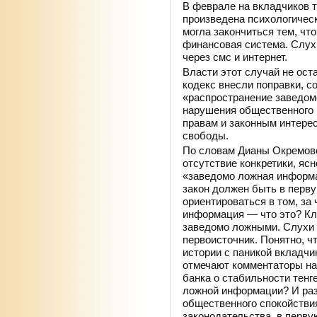
В феврале на вкладчиков т
произведена психологическ
могла закончиться тем, чт
финансовая система. Слух
через смс и интернет.
Власти этот случай не ост
кодекс внесли поправки, с
«распространение заведом
нарушения общественного 
правам и законным интерес
свободы.
По словам Дианы Окремово
отсутствие конкретики, яс
«заведомо ложная информа
закон должен быть в перв
ориентироваться в том, за
информация — что это? Кл
заведомо ложными. Слухи 
первоисточник. Понятно, ч
истории с паникой вкладчи
отмечают комментаторы на
банка о стабильности тенг
ложной информации? И раз
общественного спокойстви
законодательства, в перву