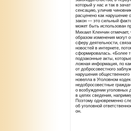
который у нас и так в зач
сенсацию, уличив чиновник
расценено как нарушение 
закон — это сильный факто
может быть использован п
Михаил Кленчин отмечает, 
образом изменения могут 
сферу деятельности, связа
новостей в интернете, пот
сформировалась. «Более т
подзаконные акты, которые
ложная информация, по как
от добросовестного заблуж
нарушения общественного 
новелла в Уголовном кодек
недобросовестные граждан
о возбуждении уголовных д
в целях сведения, например
Поэтому одновременно сле
об уголовной ответственн
он.
Под контроль