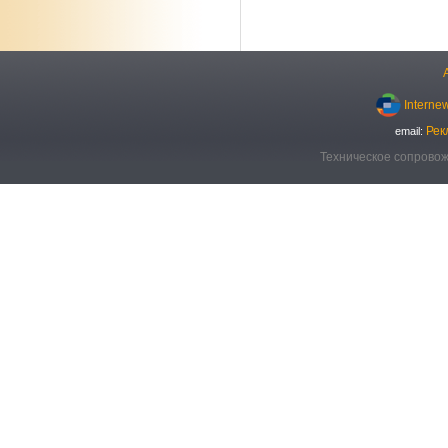
Interne
Рек
email:
Техническое сопровож