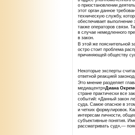
о приостановлении деятель
этот орган данное требова
техническую службу, котор
обеспечивает выполнение 
также операторов связи. Т
в случае немедленного пр
в закон.
В этой же пояснительной з
остро стоит проблема рас
причиняющей обществу су
Нет четких формулировок
Некоторые эксперты счита
ответной реакцией законод
Это мнение разделяет гла
медиацентр»
Диана Окрем
стране практически все за
событий: «Данный закон ле
суда. Самое опасное в это
и четких формулировок. Ка
интересам личности, общес
субъективные понятия. Им
рассматривать суд»,— поя