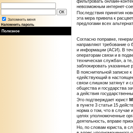
фильтровать онлайн-контен
невозможным интернет-сое
Последствия принятия ново
эта мера привела к расцве
Запомнить меня
предлогами всех альтерна
Напомнить пароль
Полезное
Быстрое реагирование
Согласно поправке, генера
направляют требование о б
и информации (АСИ). В теч
операторам связи и в под
техническая служба», а те,
заблокировать указанные 
В пояснительной записке к
«действующий в настоящее
связи слишком затянут и с
общества и государства з
а действия государственн
Это подтверждает юрист
М
в пункте 3 статьи 15 дейс
норма о том, что в случае
целях уполномоченные ор
деятельность, вправе прио
Но, по словам юриста, в с
в адрес уполномоченного о