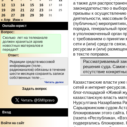
5
6
11
а также для распростране
12
13
14
15
16
17
18
законодательство о выбор
19
20
21
22
23
24
25
призывы к осуществлению 
26
27
28
29
30
31
деятельности, массовым б
« Апр
Июн »
(публичных) мероприятиях
Онлайн-юрист
порядка, генеральный прок
Вопрос:
в уполномоченный орган п
Cколько лет на телеканале
с требованием о принятии
должен храниться архив
сети и (или) средств связи
новостных материалов и
ресурсам и (или) размеще
передач?
в тексте поправок.
Ответ:
Рассматриваемый зако
Редакции средств массовой
информации (теле-,
решения суда. Самое 
радиоканалов) обязаны в течение
отсутствие конкретны
шести месяцев сохранять записи
собственных теле-,…
Казахстанские власти уже
Читать далее
сетей и интернет-ресурсов
Задать вопрос
блог-площадкой «Живой жу
казахстанскую власть мат
Нурсултана Назарбаева Рах
Сарыаркинским судом Аст
блокировании этого сайта.
Вход
(газета «Республика», «Взгл
подвергались блокировке. 
Войти на сайт