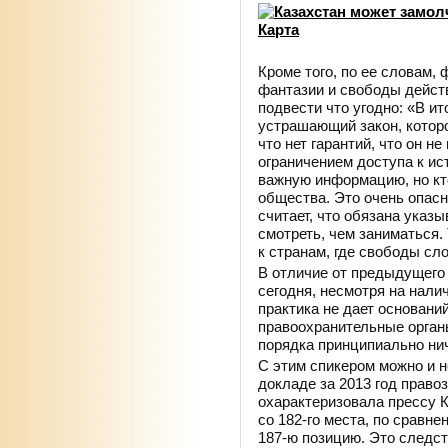
Кроме того, по ее словам,
фантазии и свободы дейст
подвести что угодно: «В и
устрашающий закон, которо
что нет гарантий, что он н
ограничением доступа к и
важную информацию, но кто
общества. Это очень опасн
считает, что обязана указы
смотреть, чем заниматься.
к странам, где свободы сл
В отличие от предыдущего 
сегодня, несмотря на нали
практика не дает основани
правоохранительные орган
порядка принципиально нич
С этим спикером можно и н
докладе за 2013 год право
охарактеризовала прессу К
со 182-го места, по сравне
187-ю позицию. Это следст