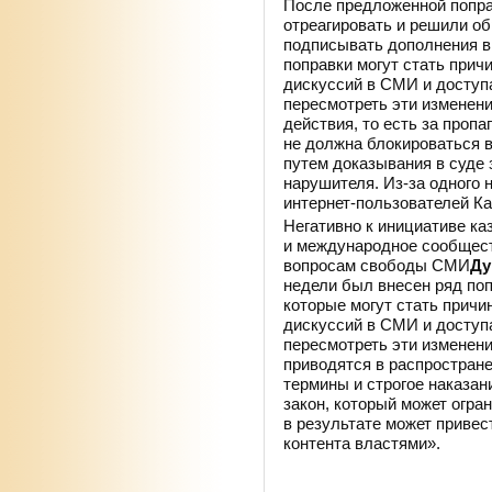
После предложенной попра
отреагировать и решили об
подписывать дополнения в 
поправки могут стать прич
дискуссий в СМИ и доступ
пересмотреть эти изменени
действия, то есть за пропа
не должна блокироваться в
путем доказывания в суде 
нарушителя. Из-за одного
интернет-пользователей Ка
Негативно к инициативе ка
и международное сообщест
вопросам свободы СМИ
Ду
недели был внесен ряд поп
которые могут стать прич
дискуссий в СМИ и доступа
пересмотреть эти изменени
приводятся в распростра
термины и строгое наказан
закон, который может огра
в результате может привес
контента властями».
За слухи — в тюрьму!