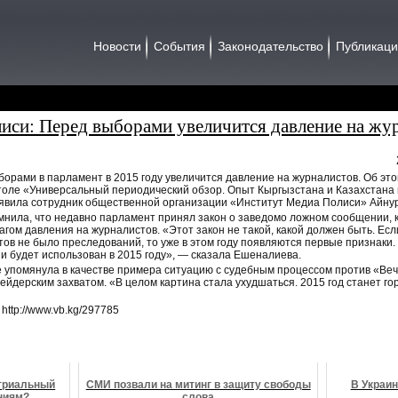
Новости
События
Законодательство
Публикац
иси: Перед выборами увеличится давление на жу
орами в парламент в 2015 году увеличится давление на журналистов. Об этом
столе «Универсальный периодический обзор. Опыт Кыргызстана и Казахстана
аявила сотрудник общественной организации «Институт Медиа Полиси» Айну
нила, что недавно парламент принял закон о заведомо ложном сообщении, 
агом давления на журналистов. «Этот закон не такой, какой должен быть. Есл
ов не было преследований, то уже в этом году появляются первые признаки.
 будет использован в 2015 году», — сказала Ешеналиева.
 упомянула в качестве примера ситуацию с судебным процессом против «Ве
ейдерским захватом. «В целом картина стала ухудшаться. 2015 год станет г
 http://www.vb.kg/297785
стриальный
СМИ позвали на митинг в защиту свободы
В Украин
ниям?
слова