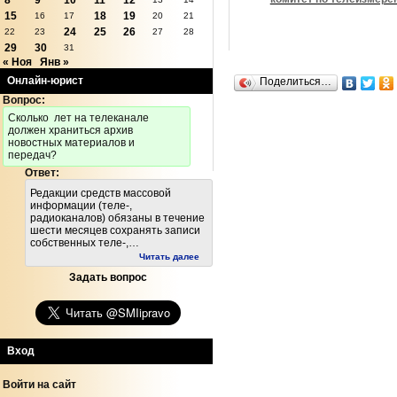
8
9
10
11
12
15
18
19
16
17
20
21
24
25
26
22
23
27
28
29
30
31
« Ноя
Янв »
Онлайн-юрист
Поделиться…
Вопрос:
Cколько лет на телеканале
должен храниться архив
новостных материалов и
передач?
Ответ:
Редакции средств массовой
информации (теле-,
радиоканалов) обязаны в течение
шести месяцев сохранять записи
собственных теле-,…
Читать далее
Задать вопрос
Вход
Войти на сайт