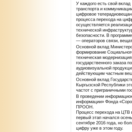
У каждого есть свой вклад
транспорта и коммуникаци
цифровое телерадиовещани
процесса перехода на циф
осуществляется реализаци
технической инфраструкту
безопасности. В программе
— операторов связи, вещат
Основной вклад Министерс
формирование Социального
техническая модернизация
государственного заказа п
аудиовизуальной продукци
действующим частным вещ
Основной вклад Государств
Кыргызской Республики эт
частот с приграничными го
В проведении информацио
информации» Фонда «Соро
ПРООН.
Процесс перехода на ЦТВ 
первый этап начался осень
сентябре 2016 года, но бо
цифру уже в этом году.