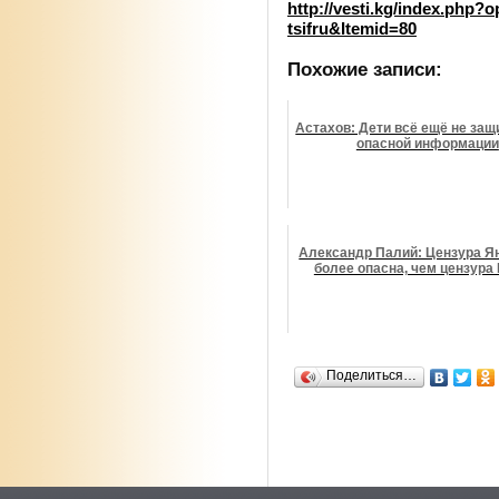
http://vesti.kg/index.php
tsifru&Itemid=80
Похожие записи:
Астахов: Дети всё ещё не за
опасной информации
Александр Палий: Цензура Я
более опасна, чем цензура
Поделиться…