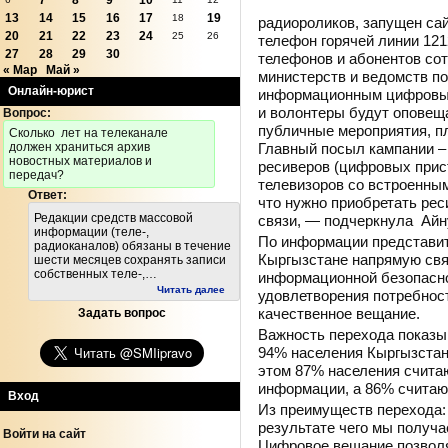
7
8
9
10
13
14
15
16
17
19
18
радиороликов, запущен сай
20
21
22
23
24
25
26
телефон горячей линии 121
27
28
29
30
телефонов и абонентов со
« Мар
Май »
министерств и ведомств п
Онлайн-юрист
информационным цифровым
и волонтеры будут оповещ
Вопрос:
публичные мероприятия, п
Cколько лет на телеканале
Главный посыл кампании –
должен храниться архив
новостных материалов и
ресиверов (цифровых прис
передач?
телевизоров со встроенным
Ответ:
что нужно приобретать ре
Редакции средств массовой
связи, — подчеркнула Айн
информации (теле-,
По информации представит
радиоканалов) обязаны в течение
Кыргызстане напрямую свя
шести месяцев сохранять записи
собственных теле-,…
информационной безопасно
Читать далее
удовлетворения потребнос
качественное вещание.
Задать вопрос
Важность перехода показ
94% населения Кыргызстан
этом 87% населения счита
информации, а 86% считаю
Вход
Из преимуществ перехода: 
результате чего мы получа
Войти на сайт
Цифровое вещание позволя