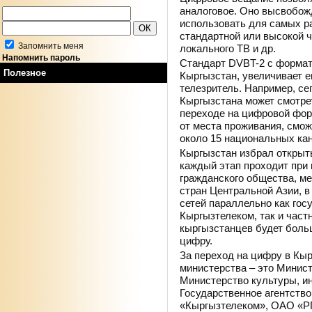
аналоговое. Оно высвобож
использовать для самых р
стандартной или высокой ч
Запомнить меня
локального ТВ и др.
Напомнить пароль
Стандарт DVBT-2 с форма
Полезное
Кыргызстан, увеличивает е
телезритель. Например, се
Кыргызстана может смотрет
переходе на цифровой фор
от места проживания, смож
около 15 национальных кан
Кыргызстан избрал открыт
каждый этап проходит при 
гражданского общества, мед
стран Центральной Азии, 
сетей параллельно как го
Кыргызтелеком, так и частн
кыргызстанцев будет боль
цифру.
За переход на цифру в Кы
министерства – это Минист
Министерство культуры, ин
Государственное агентство
«Кыргызтелеком», ОАО «