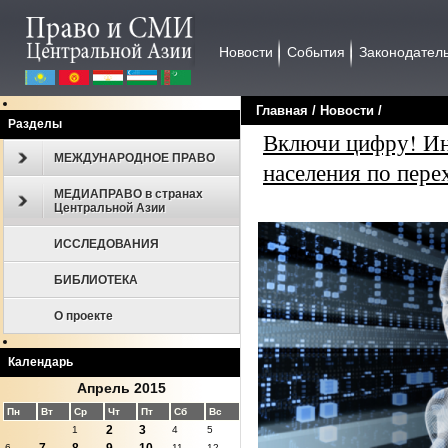
Новости
События
Законодател
Главная
/
Новости
/
Разделы
Включи цифру! Ин
МЕЖДУНАРОДНОЕ ПРАВО
населения по пере
МЕДИАПРАВО в странах
Центральной Азии
ИССЛЕДОВАНИЯ
БИБЛИОТЕКА
О проекте
Календарь
Апрель 2015
Пн
Вт
Ср
Чт
Пт
Сб
Вс
2
3
1
4
5
6
11
12