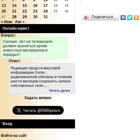
7
8
9
10
13
14
15
16
17
18
19
20
21
22
23
24
25
26
28
29
30
31
Поделиться…
27
« Июн
Авг »
Онлайн-юрист
Вопрос:
Cколько лет на телеканале
должен храниться архив
новостных материалов и
передач?
Ответ:
Редакции средств массовой
информации (теле-,
радиоканалов) обязаны в течение
шести месяцев сохранять записи
собственных теле-,…
Читать далее
Задать вопрос
Вход
Войти на сайт