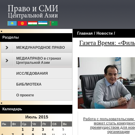
Главная
/
Новости
/
Разделы
Газета Время: «Филь
МЕЖДУНАРОДНОЕ ПРАВО
МЕДИАПРАВО в странах
Центральной Азии
ИССЛЕДОВАНИЯ
БИБЛИОТЕКА
О проекте
Календарь
Июль 2015
Работа с пользовательским
может стать конкурен
Пн
Вт
Ср
Чт
Пт
Сб
Вс
преимуществом для нов
1
2
3
4
5
организации
6
11
12