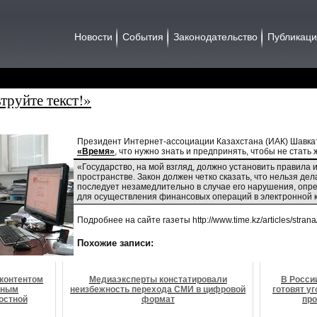
Новости
События
Законодательство
Публикац
труйте текст!»
Президент Интернет-ассоциации Казахстана (ИАК) Шавк
«Время»
, что нужно знать и предпринять, чтобы не стать
«Государство, на мой взгляд, должно установить правила 
пространстве. Закон должен четко сказать, что нельзя дел
последует незамедлительно в случае его нарушения, опр
для осуществления финансовых операций в электронной ко
Подробнее на сайте газеты http://www.time.kz/articles/strana/2
Похожие записи:
 контентом
Медиаэксперты констатировали
В Росси
тным
неизбежность перехода СМИ в цифровой
готовят у
остной
формат
про