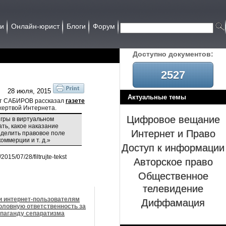
ии
Онлайн-юрист
Блоги
Форум
Доcтупно документов:
2527
28 июля, 2015
Актуальные темы
ат САБИРОВ рассказал
газете
 жертвой Интернета.
Цифровое вещание
игры в виртуальном
ать, какое наказание
Интернет и Право
еделить правовое поле
ммерции и т. д.»
Доступ к информации
015/07/28/filtrujte-tekst
Авторское право
Общественное
телевидение
Диффамация
и интернет-пользователям
головную ответственность за
паганду сепаратизма