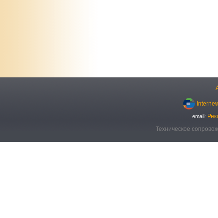
Interne
Рек
email:
Техническое сопровож