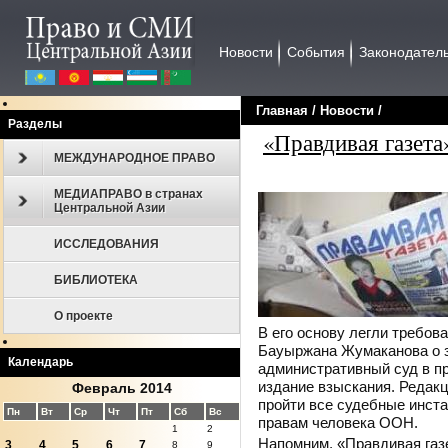
Новости
События
Законодател
Главная
/
Новости
/
Разделы
«Правдивая газета
МЕЖДУНАРОДНОЕ ПРАВО
МЕДИАПРАВО в странах
Центральной Азии
ИССЛЕДОВАНИЯ
БИБЛИОТЕКА
О проекте
В его основу легли требов
Бауыржана Жумаканова о за
Календарь
административный суд в п
издание взыскания. Редакц
Февраль 2014
пройти все судебные инста
Пн
Вт
Ср
Чт
Пт
Сб
Вс
правам человека ООН.
1
2
Напомним, «Правдивая газе
3
4
5
6
7
8
9