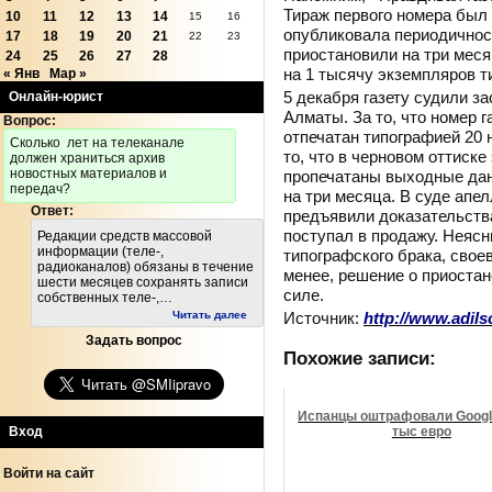
Тираж первого номера был к
10
11
12
13
14
15
16
опубликовала периодичност
17
18
19
20
21
22
23
приостановили на три меся
24
25
26
27
28
на 1 тысячу экземпляров т
« Янв
Мар »
5 декабря газету судили з
Онлайн-юрист
Алматы. За то, что номер 
Вопрос:
отпечатан типографией 20 
Cколько лет на телеканале
то, что в черновом оттиске
должен храниться архив
новостных материалов и
пропечатаны выходные дан
передач?
на три месяца. В суде апе
Ответ:
предъявили доказательства
поступал в продажу. Неяс
Редакции средств массовой
информации (теле-,
типографского брака, свое
радиоканалов) обязаны в течение
менее, решение о приоста
шести месяцев сохранять записи
силе.
собственных теле-,…
Источник:
http://www.adils
Читать далее
Задать вопрос
Похожие записи:
Испанцы оштрафовали Googl
Вход
тыс евро
Войти на сайт