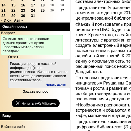
8
9
10
11
системы электронных библ
14
15
16
17
18
19
20
Представитель Управления
21
22
23
24
25
26
27
отметила, что до конца 20
28
29
30
31
централизованной библиот
« Июн
Авг »
«Каждый пользователь при
Онлайн-юрист
библиотеке ЦБС, будет по
Вопрос:
книге. Кроме этого, на са
Cколько лет на телеканале
литературы с краткой анно
должен храниться архив
создать электронный вариа
новостных материалов и
пользователям в разных т
передач?
одной и той же книгой. К 2
Ответ:
единую локальную сеть, т
Редакции средств массовой
расширенный поиск необх
информации (теле-,
Дандыбаева.
радиоканалов) обязаны в течение
шести месяцев сохранять записи
По словам представителя 
собственных теле-,…
инициативы» Раушанны Сар
Читать далее
точками роста и развития 
Задать вопрос
их общественную роль и и
расположения и доступнос
«Необходимо расположить 
встречаются и общаются лю
кафе, магазины и другие 
Вход
Представитель компании 
цифровая библиотека» (Эц
Войти на сайт