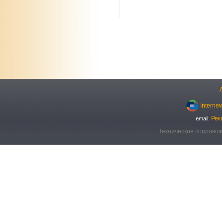
Interne
Рек
email:
Техническое сопровож