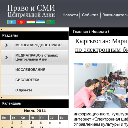
Новости
События
Законодател
Главная
/
Новости
/
Разделы
Кыргызстан: Мэри
МЕЖДУНАРОДНОЕ ПРАВО
по электронным б
МЕДИАПРАВО в странах
Центральной Азии
ИССЛЕДОВАНИЯ
БИБЛИОТЕКА
О проекте
Календарь
Июль 2014
информационного, культурн
Пн
Вт
Ср
Чт
Пт
Сб
Вс
интернет «Электронная циф
1
2
3
4
5
6
Управлением культуры и т
7
12
13