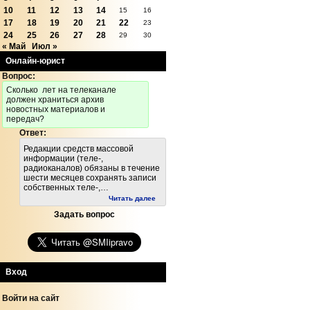
10
11
12
13
14
15
16
17
18
19
20
21
22
23
24
25
26
27
28
29
30
« Май
Июл »
Онлайн-юрист
Вопрос:
Cколько лет на телеканале
должен храниться архив
новостных материалов и
передач?
Ответ:
Редакции средств массовой
информации (теле-,
радиоканалов) обязаны в течение
шести месяцев сохранять записи
собственных теле-,…
Читать далее
Задать вопрос
Вход
Войти на сайт