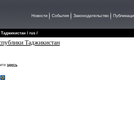
Новости
События
Законодательство
Публикац
/
Таджикистан
/
rus
/
спублики Таджикистан
рите
здесь