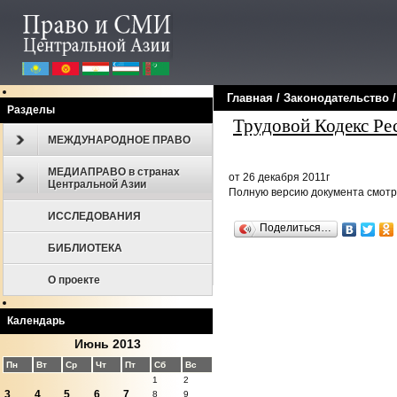
Главная
/
Законодательcтво
Разделы
Трудовой Кодекс Ре
МЕЖДУНАРОДНОЕ ПРАВО
МЕДИАПРАВО в странах
от 26 декабря 2011г
Центральной Азии
Полную версию документа смот
ИССЛЕДОВАНИЯ
Поделиться…
БИБЛИОТЕКА
О проекте
Календарь
Июнь 2013
Пн
Вт
Ср
Чт
Пт
Сб
Вс
1
2
3
4
5
6
7
8
9