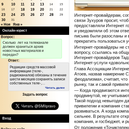
9
10
11
12
13
14
15
18
19
20
16
17
21
22
Интернет-провайдерам, сог
23
24
25
26
27
28
29
связи Зухуров просит, что
30
31
« Ноя
Янв »
предоставляли Интернет г
и уведомляли об этом отв
Онлайн-юрист
письма были разосланы и 
Вопрос:
прекратить пользоваться 
Cколько лет на телеканале
Интернет-провайдеры не с
должен храниться архив
новостных материалов и
вопросу, ссылаясь на общ
передач?
Интернет-провайдеров Тадж
Ответ:
Интернет-услуги «довольн
Редакции средств массовой
Глава Ассоциации Интерне
информации (теле-,
Атоев, назвав намерение 
радиоканалов) обязаны в течение
феодализма», считает, что
шести месяцев сохранять записи
собственных теле-,…
рынку, так и самой привил
Читать далее
— Когда продвигаются инт
Задать вопрос
продвинутой, не учитывают
Такой подход невыгоден д
привилегии и компания ста
развиваться. А когда компа
сильнее. В результате отк
Вход
компания, и госбюджет, и р
От положения «Точиктелек