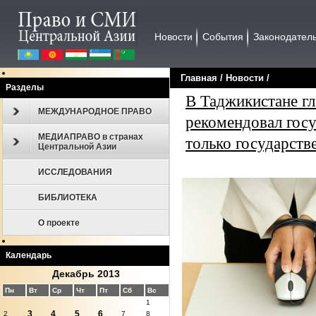
Новости
События
Законодател
Главная
/
Новости
/
Разделы
В Таджикистане гл
МЕЖДУНАРОДНОЕ ПРАВО
рекомендовал гос
МЕДИАПРАВО в странах
только государст
Центральной Азии
ИССЛЕДОВАНИЯ
БИБЛИОТЕКА
О проекте
Календарь
Декабрь 2013
Пн
Вт
Ср
Чт
Пт
Сб
Вс
1
3
4
5
6
2
7
8