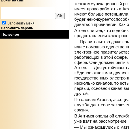
Войти на сайт
телекоммуникационный рын
имеет право работать в Аф
имеют больше потенциала и
будет неконкурентоспособн
Запомнить меня
даваться привилегии. Как 
Напомнить пароль
Атоев считает, что подобн
Полезное
предоставлении электронны
— Правительства даже сам
или с помощью единственн
электронное правительство
работающих в этой сфере, е
сфере. Они должны быть за
Атоев. — Для устойчивости
«Единое окно» или других
государственных электрон
несколько каналов, то есть
первый, основной канал вы
другой.
По словам Атоева, ассоциа
служба даст свое заключ
связи».
В Антимонопольной службе
уже взят на рассмотрение.
— Мы ознакомились с мате