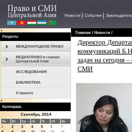
Новости
События
Законодател
Главная
/
Новости
/
Разделы
Директор Департа
МЕЖДУНАРОДНОЕ ПРАВО
коммуникаций Б.Н
МЕДИАПРАВО в странах
задач на сегодня –
Центральной Азии
СМИ
ИССЛЕДОВАНИЯ
БИБЛИОТЕКА
О проекте
Календарь
Сентябрь 2014
Пн
Вт
Ср
Чт
Пт
Сб
Вс
2
3
4
5
1
6
7
13
14