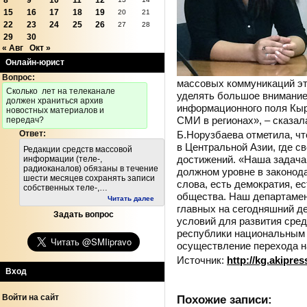
8
9
10
11
12
15
16
17
18
19
20
21
22
23
24
25
26
27
28
29
30
« Авг
Окт »
Онлайн-юрист
Вопрос:
массовых коммуникаций это
Cколько лет на телеканале
уделять большое внимание
должен храниться архив
информационного поля Кыр
новостных материалов и
СМИ в регионах», – сказал
передач?
Б.Норузбаева отметила, чт
Ответ:
в Центральной Азии, где с
Редакции средств массовой
достижений. «Наша задача,
информации (теле-,
радиоканалов) обязаны в течение
должном уровне в законода
шести месяцев сохранять записи
слова, есть демократия, е
собственных теле-,…
общества. Наш департамент
Читать далее
главных на сегодняшний д
Задать вопрос
условий для развития сре
республики национальным 
осуществление перехода н
Источник:
http://kg.akipre
Вход
Войти на сайт
Похожие записи: