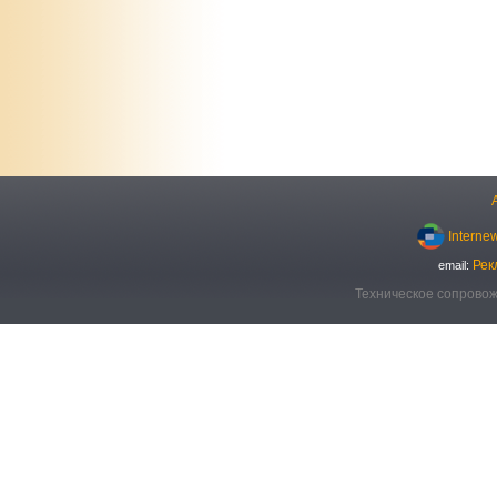
Interne
Рек
email:
Техническое сопровож