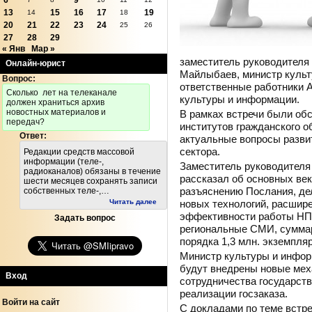
6
9
13
15
16
17
19
14
18
20
21
22
23
24
25
26
27
28
29
« Янв
Мар »
заместитель руководителя
Онлайн-юрист
Майлыбаев, министр куль
Вопрос:
ответственные работники 
Cколько лет на телеканале
культуры и информации.
должен храниться архив
новостных материалов и
В рамках встречи были об
передач?
институтов гражданского о
Ответ:
актуальные вопросы разви
сектора.
Редакции средств массовой
информации (теле-,
Заместитель руководител
радиоканалов) обязаны в течение
рассказал об основных ве
шести месяцев сохранять записи
разъяснению Послания, де
собственных теле-,…
новых технологий, расшир
Читать далее
эффективности работы НП
Задать вопрос
региональные СМИ, суммар
порядка 1,3 млн. экземпля
Министр культуры и инфор
будут внедрены новые ме
Вход
сотрудничества государств
реализации госзаказа.
Войти на сайт
С докладами по теме встр