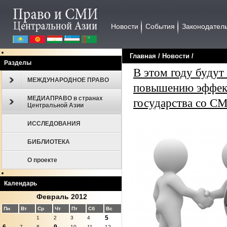
Новости
События
Законодател
Главная
/
Новости
/
Разделы
В этом году буду
МЕЖДУНАРОДНОЕ ПРАВО
повышению эффект
МЕДИАПРАВО в странах
государства со 
Центральной Азии
ИССЛЕДОВАНИЯ
БИБЛИОТЕКА
О проекте
Календарь
Февраль 2012
Пн
Вт
Ср
Чт
Пт
Сб
Вс
5
1
2
3
4
7
8
10
11
12