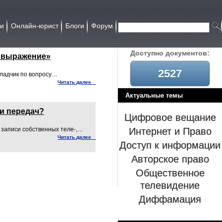
ии
Онлайн-юрист
Блоги
Форум
Доcтупно документов:
е выражение»
2527
кладчик по вопросу…
Читать далее
Актуальные темы
и передач?
Цифровое вещание
Интернет и Право
 записи собственных теле-,…
Читать далее
Доступ к информации
Авторское право
Общественное
телевидение
Диффамация