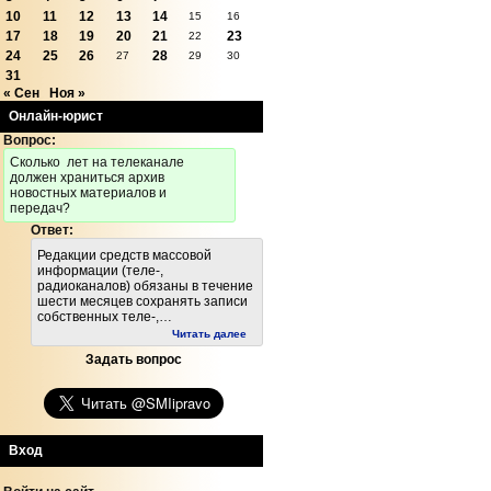
10
11
12
13
14
15
16
17
18
19
20
21
23
22
24
25
26
28
27
29
30
31
« Сен
Ноя »
Онлайн-юрист
Вопрос:
Cколько лет на телеканале
должен храниться архив
новостных материалов и
передач?
Ответ:
Редакции средств массовой
информации (теле-,
радиоканалов) обязаны в течение
шести месяцев сохранять записи
собственных теле-,…
Читать далее
Задать вопрос
Вход