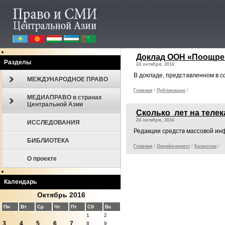
Доклад ООН «Поощрен
Разделы
24 октября, 2016
В докладе, представленном в с
МЕЖДУНАРОДНОЕ ПРАВО
Главная
/
Публикации
/
МЕДИАПРАВО в странах
Центральной Азии
Cколько лет на теле
24 октября, 2016
ИССЛЕДОВАНИЯ
Редакции средств массовой ин
БИБЛИОТЕКА
Главная
/
Онлайн-юрист
/
Казахстан
/
О проекте
Календарь
Октябрь 2016
Пн
Вт
Ср
Чт
Пт
Сб
Вс
1
2
3
4
5
6
7
8
9