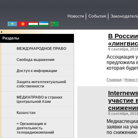
Новости
События
Законодател
В России
Разделы
«лингви
МЕЖДУНАРОДНОЕ ПРАВО
9 сентября, 201
Ассоциация у
Свобода выражения
предложила в
которая буде
Доступ к информации
Главная
/
Новост
Защита интеллектуальной
собственности
Internew
МЕДИАПРАВО в странах
участие 
Центральной Азии
снижени
Казахстан
9 сентября, 201
Медиаспециал
> Организация и
заявки на уч
деятельность
по снижению 
телерадиокомпаний