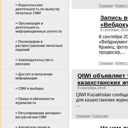
> Издательская
Главная
/
Новост
деятельность по выпуску
печатных СМИ
Запись 
«Вебдок
> Организация и
деятельность
9 сентября, 201
информационных агентств
8 сентября 2
«Вебдокумент
> Полиграфия и
распространение печатных
Кравец, фото
изданий
продюсер,…
> Законодательство о
Главная
/
Новост
рекламе
QIWI объявляет 
> Доступ и получение
информации
казахстанских 
9 сентября, 2016
> СМИ и выборы
QIWI Kazakhstan сообщае
> Права и обязанности
для казахстанских журн
журналиста
…
> Регулирование интернет-
Главная
/
События
/
ресурсов как СМИ
На чем д
> Авторское право и