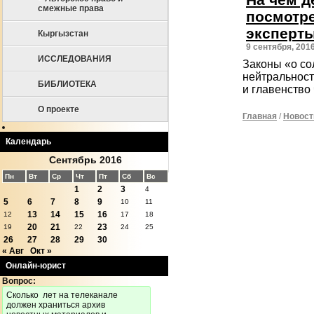
смежные права
посмотре
эксперт
Кыргызстан
9 сентября, 201
ИССЛЕДОВАНИЯ
Законы «о со
нейтральност
БИБЛИОТЕКА
и главенство
О проекте
Главная
/
Новост
Календарь
Сентябрь 2016
Пн
Вт
Ср
Чт
Пт
Сб
Вс
1
2
3
4
5
6
7
8
9
10
11
13
14
15
16
12
17
18
20
21
23
19
22
24
25
26
27
28
29
30
« Авг
Окт »
Онлайн-юрист
Вопрос:
Cколько лет на телеканале
должен храниться архив